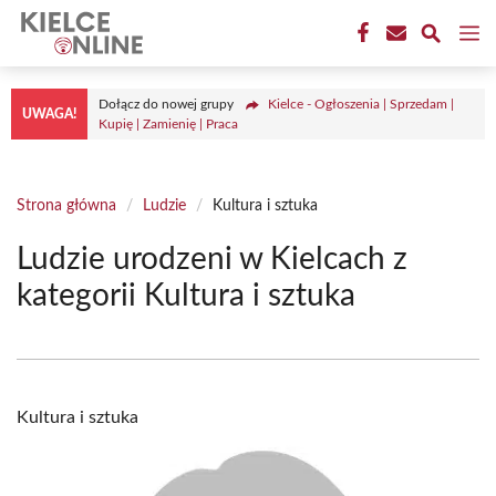
Przejdź
M
do
treści
Dołącz do nowej grupy
Kielce - Ogłoszenia | Sprzedam |
UWAGA!
Kupię | Zamienię | Praca
Strona główna
/
Ludzie
/
Kultura i sztuka
Ludzie urodzeni w Kielcach z
kategorii Kultura i sztuka
Kultura i sztuka