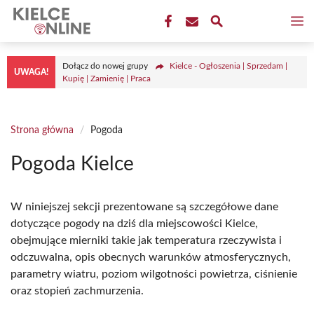
Przejdź
M
do
treści
Dołącz do nowej grupy
Kielce - Ogłoszenia | Sprzedam |
UWAGA!
Kupię | Zamienię | Praca
Strona główna
/
Pogoda
Pogoda Kielce
W niniejszej sekcji prezentowane są szczegółowe dane
dotyczące pogody na dziś dla miejscowości Kielce,
obejmujące mierniki takie jak temperatura rzeczywista i
odczuwalna, opis obecnych warunków atmosferycznych,
parametry wiatru, poziom wilgotności powietrza, ciśnienie
oraz stopień zachmurzenia.