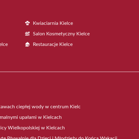
Kwiaciarnia Kielce
Salon Kosmetyczny Kielce
elce
Restauracje Kielce
awach ciepłej wody w centrum Kielc
emalnymi upałami w Kielcach
icy Wielkopolskiej w Kielcach
yte Pływalnie dla Dzieci i Młodzieży do Końca Wakacji