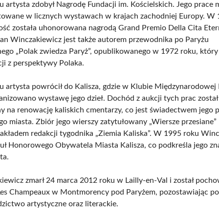
 artysta zdobył Nagrodę Fundacji im. Kościelskich. Jego prace 
towane w licznych wystawach w krajach zachodniej Europy. W 
ość została uhonorowana nagrodą Grand Premio Della Cita Ete
an Winczakiewicz jest także autorem przewodnika po Paryżu
ego „Polak zwiedza Paryż”, opublikowanego w 1972 roku, któr
cji z perspektywy Polaka.
 artysta powrócił do Kalisza, gdzie w Klubie Międzynarodowej 
ganizowano wystawę jego dzieł. Dochód z aukcji tych prac został
y na renowację kaliskich cmentarzy, co jest świadectwem jego 
go miasta. Zbiór jego wierszy zatytułowany „Wiersze przesiane” 
akładem redakcji tygodnika „Ziemia Kaliska”. W 1995 roku Win
tuł Honorowego Obywatela Miasta Kalisza, co podkreśla jego zn
ta.
iewicz zmarł 24 marca 2012 roku w Lailly-en-Val i został poch
Les Champeaux w Montmorency pod Paryżem, pozostawiając po
zictwo artystyczne oraz literackie.