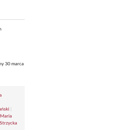
h
any 30 marca
a
ański
|
|
Maria
Strzycka