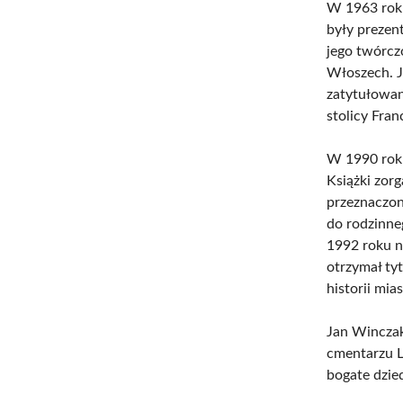
W 1963 roku
były prezen
jego twórcz
Włoszech. J
zatytułowan
stolicy Fran
W 1990 roku
Książki zor
przeznaczon
do rodzinne
1992 roku n
otrzymał ty
historii mias
Jan Winczak
cmentarzu 
bogate dzied