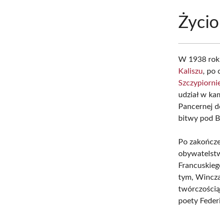
Życio
W 1938 rok
Kaliszu
, po
Szczypiorni
udział w ka
Pancernej d
bitwy pod B
Po zakończen
obywatelstw
Francuskieg
tym, Wincza
twórczością
poety Federi