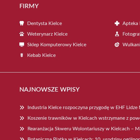
FIRMY
Dentysta Kielce
Apteka 
Weterynarz Kielce
Fotogra
Sklep Komputerowy Kielce
Wulkani
Kebab Kielce
NAJNOWSZE WPISY
Industria Kielce rozpoczyna przygodę w EHF Lidze
Koszenie trawników w Kielcach wstrzymane z po
Rearanżacja Skweru Wolontariuszy w Kielcach – Ma
Botaniczna Piątka w Kielcach: 10. urodziny ogólnop