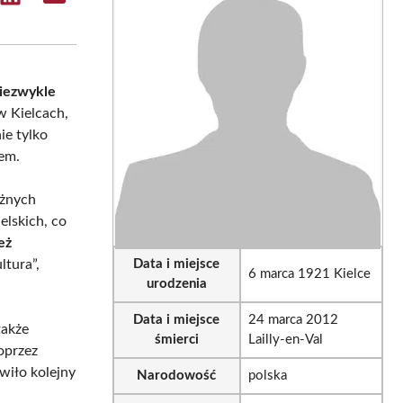
e
Share
Share
on
on
sApp
LinkedIn
Email
niezwykle
w Kielcach,
ie tylko
em.
óżnych
elskich, co
eż
ltura”,
Data i miejsce
6 marca 1921 Kielce
urodzenia
Data i miejsce
24 marca 2012
także
śmierci
Lailly-en-Val
oprzez
wiło kolejny
Narodowość
polska