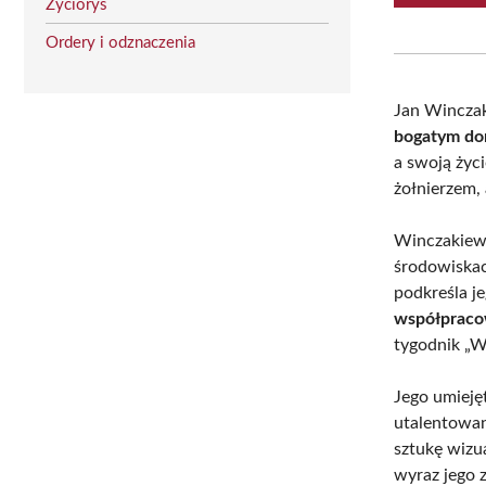
Życiorys
Ordery i odznaczenia
Jan Winczak
bogatym dor
a swoją życ
żołnierzem,
Winczakiewi
środowiskac
podkreśla je
współpraco
tygodnik „W
Jego umiejęt
utalentowan
sztukę wizu
wyraz jego 