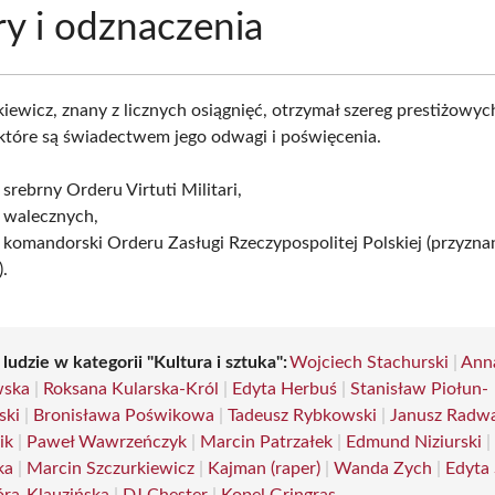
y i odznaczenia
iewicz, znany z licznych osiągnięć, otrzymał szereg prestiżowyc
które są świadectwem jego odwagi i poświęcenia.
 srebrny Orderu Virtuti Militari,
ż walecznych,
 komandorski Orderu Zasługi Rzeczypospolitej Polskiej (przyzn
.
 ludzie w kategorii "Kultura i sztuka":
Wojciech Stachurski
|
Ann
wska
|
Roksana Kularska-Król
|
Edyta Herbuś
|
Stanisław Piołun-
ski
|
Bronisława Poświkowa
|
Tadeusz Rybkowski
|
Janusz Radw
ik
|
Paweł Wawrzeńczyk
|
Marcin Patrzałek
|
Edmund Niziurski
ka
|
Marcin Szczurkiewicz
|
Kajman (raper)
|
Wanda Zych
|
Edyta 
ra-Klauzińska
|
DJ Chester
|
Kopel Gringras