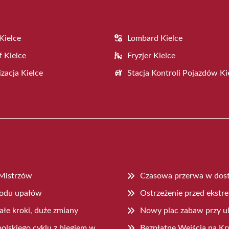
Kielce
Lombard Kielce
f Kielce
Fryzjer Kielce
zacja Kielce
Stacja Kontroli Pojazdów Ki
 Mistrzów
Czasowa przerwa w dost
wodu upałów
Ostrzeżenie przed ekstr
łe kroki, duże zmiany
Nowy plac zabaw przy ul
olskiego cyklu z biegiem w
Bezpłatne Wejścia na Kr