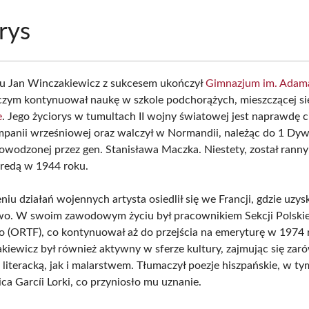
rys
u Jan Winczakiewicz z sukcesem ukończył
Gimnazjum im. Adam
 czym kontynuował naukę w szkole podchorążych, mieszczącej si
e
. Jego życiorys w tumultach II wojny światowej jest naprawdę c
mpanii wrześniowej oraz walczył w Normandii, należąc do 1 Dywi
owodzonej przez gen. Stanisława Maczka. Niestety, został rann
redą w 1944 roku.
iu działań wojennych artysta osiedlił się we Francji, gdzie uzys
o. W swoim zawodowym życiu był pracownikiem Sekcji Polskie
o (ORTF), co kontynuował aż do przejścia na emeryturę w 1974 
kiewicz był również aktywny w sferze kultury, zajmując się zar
 literacką, jak i malarstwem. Tłumaczył poezje hiszpańskie, w t
ca Garcíi Lorki, co przyniosło mu uznanie.