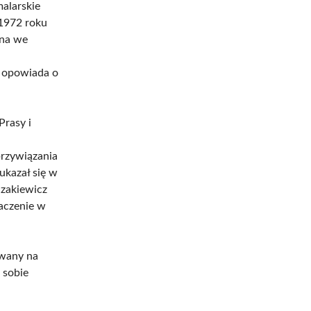
malarskie
1972 roku
rna we
y opowiada o
Prasy i
przywiązania
ukazał się w
czakiewicz
aczenie w
owany na
 sobie