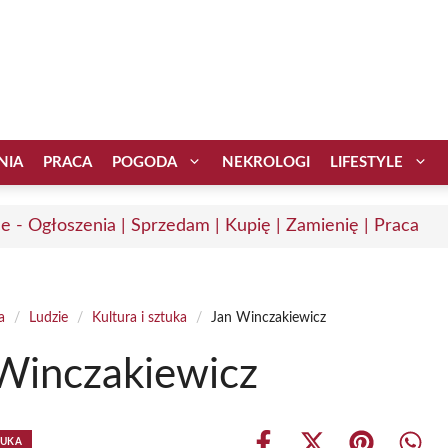
NIA
PRACA
POGODA
NEKROLOGI
LIFESTYLE
ce - Ogłoszenia | Sprzedam | Kupię | Zamienię | Praca
a
/
Ludzie
/
Kultura i sztuka
/
Jan Winczakiewicz
Winczakiewicz
TUKA