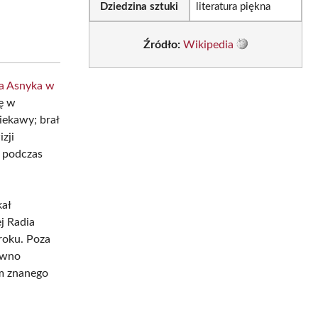
Dziedzina sztuki
literatura piękna
Źródło:
Wikipedia
a Asnyka w
ę w
iekawy; brał
zji
y podczas
kał
j Radia
roku. Poza
ówno
ym znanego