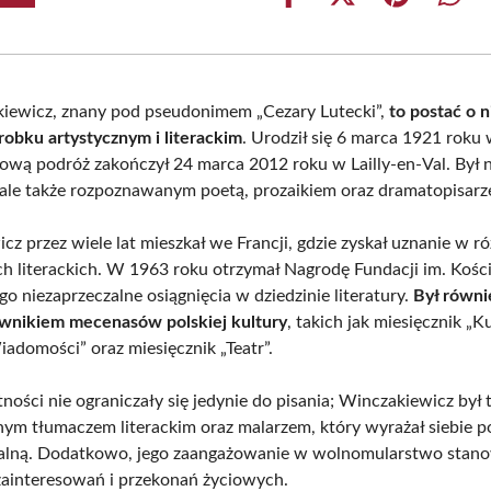
Share
Share
Share
Shar
on
on
on
on
Facebook
X
Pinterest
What
(Twitter)
iewicz, znany pod pseudonimem „Cezary Lutecki”,
to postać o 
obku artystycznym i literackim
. Urodził się 6 marca 1921 roku 
iową podróż zakończył 24 marca 2012 roku w Lailly-en-Val. Był n
 ale także rozpoznawanym poetą, prozaikiem oraz dramatopisarz
cz przez wiele lat mieszkał we Francji, gdzie zyskał uznanie w r
h literackich. W 1963 roku otrzymał Nagrodę Fundacji im. Kości
go niezaprzeczalne osiągnięcia w dziedzinie literatury.
Był równi
wnikiem mecenasów polskiej kultury
, takich jak miesięcznik „Ku
iadomości” oraz miesięcznik „Teatr”.
ności nie ograniczały się jedynie do pisania; Winczakiewicz był 
ym tłumaczem literackim oraz malarzem, który wyrażał siebie p
alną. Dodatkowo, jego zaangażowanie w wolnomularstwo stano
zainteresowań i przekonań życiowych.