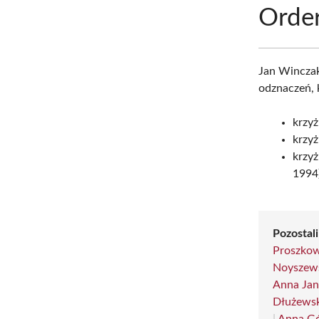
Order
Jan Winczak
odznaczeń, 
krzyż
krzy
krzyż
1994)
Pozostali
Proszko
Noyszew
Anna Jan
Dłużews
|
Anna Gó