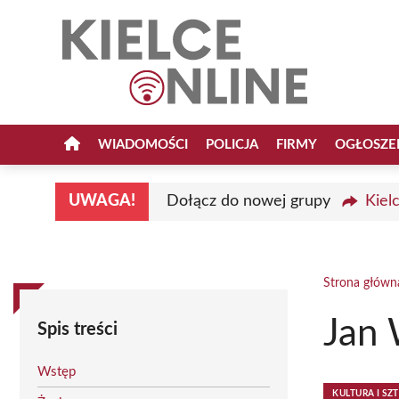
Przejdź
do
treści
WIADOMOŚCI
POLICJA
FIRMY
OGŁOSZE
UWAGA!
Dołącz do nowej grupy
Kiel
Strona główn
Jan 
Spis treści
Wstęp
KULTURA I SZ