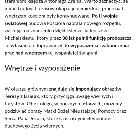
staraniom księdza Antoniego Żrałka. Warto zaznaczyć, że
mimo trudnych czasów okupacji niemieckiej, prace nad
wnętrzem kościoła były kontynuowane.
Po II wojnie
światowej
budowa kościoła nabrała nowego rozpędu,
zyskując na znaczeniu dzięki księdzu Tadeuszowi
Michalskiemu, który przez
38 lat pełnił funkcję proboszcza
.
To właśnie on doprowadził do
wyposażenia i zakończenia
prac nad wnętrzem
tej wspaniałej świątyni.
Wnętrze i wyposażenie
W ołtarzu głównym
znajduje się imponujący obraz św.
Teresy z Lisieux
, który przyciąga uwagę wiernych i
turystów. Obok niego, w bocznych ołtarzach, możemy
podziwiać obrazy Matki Bożej Nieustającej Pomocy oraz
Serca Pana Jezusa, które są istotnymi elementami
duchowego życia wiernych.