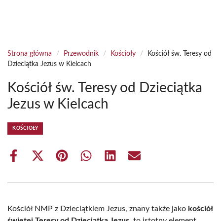
Strona główna
/
Przewodnik
/
Kościoły
/
Kościół św. Teresy od
Dzieciątka Jezus w Kielcach
Kościół św. Teresy od Dzieciątka
Jezus w Kielcach
KOŚCIOŁY
Share
Share
Share
Share
Share
Share
on
on
on
on
on
on
Facebook
X
Pinterest
WhatsApp
LinkedIn
Email
(Twitter)
Kościół NMP z Dzieciątkiem Jezus, znany także jako
kościół
świętej Teresy od Dzieciątka Jezus
, to istotny element