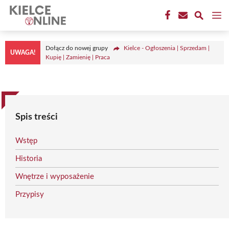
Przejdź
M
do
treści
Dołącz do nowej grupy
Kielce - Ogłoszenia | Sprzedam |
UWAGA!
Kupię | Zamienię | Praca
Spis treści
Wstęp
Historia
Wnętrze i wyposażenie
Przypisy