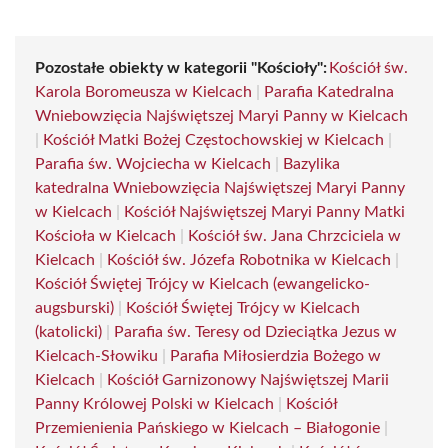
Pozostałe obiekty w kategorii "Kościoły":
Kościół św.
Karola Boromeusza w Kielcach
|
Parafia Katedralna
Wniebowzięcia Najświętszej Maryi Panny w Kielcach
|
Kościół Matki Bożej Częstochowskiej w Kielcach
|
Parafia św. Wojciecha w Kielcach
|
Bazylika
katedralna Wniebowzięcia Najświętszej Maryi Panny
w Kielcach
|
Kościół Najświętszej Maryi Panny Matki
Kościoła w Kielcach
|
Kościół św. Jana Chrzciciela w
Kielcach
|
Kościół św. Józefa Robotnika w Kielcach
|
Kościół Świętej Trójcy w Kielcach (ewangelicko-
augsburski)
|
Kościół Świętej Trójcy w Kielcach
(katolicki)
|
Parafia św. Teresy od Dzieciątka Jezus w
Kielcach-Słowiku
|
Parafia Miłosierdzia Bożego w
Kielcach
|
Kościół Garnizonowy Najświętszej Marii
Panny Królowej Polski w Kielcach
|
Kościół
Przemienienia Pańskiego w Kielcach – Białogonie
|