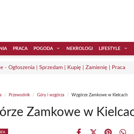
NIA
PRACA
POGODA
NEKROLOGI
LIFESTYLE
ce - Ogłoszenia | Sprzedam | Kupię | Zamienię | Praca
a
/
Przewodnik
/
Góry i wzgórza
/
Wzgórze Zamkowe w Kielcach
órze Zamkowe w Kielca
RZA