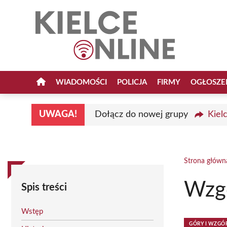
Przejdź
do
treści
WIADOMOŚCI
POLICJA
FIRMY
OGŁOSZE
UWAGA!
Dołącz do nowej grupy
Kiel
Strona główn
Wzg
Spis treści
Wstęp
GÓRY I WZGÓ