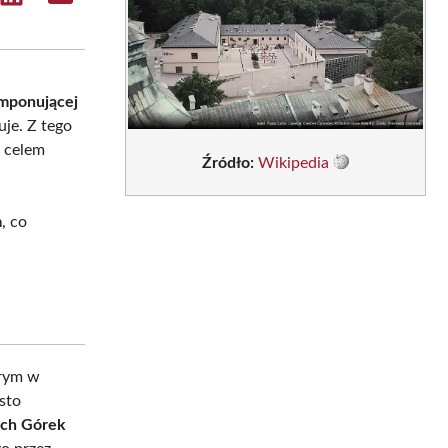
e
Share
Share
on
on
sApp
LinkedIn
Email
imponującej
je. Z tego
m celem
Źródło:
Wikipedia
m
, co
órym w
ęsto
ich Górek