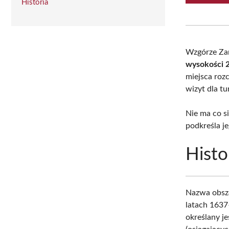
Historia
Wzgórze Za
wysokości 2
miejsca roz
wizyt dla t
Nie ma co s
podkreśla je
Histo
Nazwa obsza
latach 163
określany j