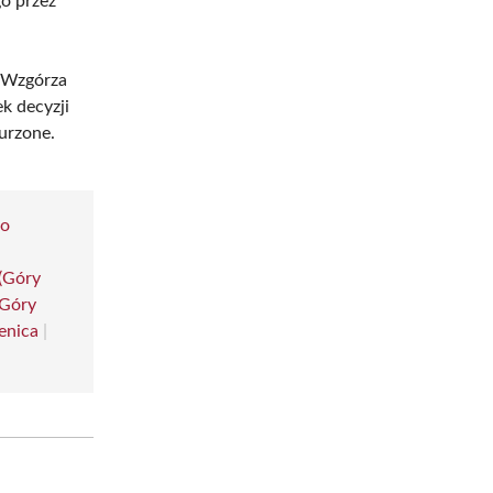
go przez
e Wzgórza
k decyzji
urzone.
o
(Góry
(Góry
ienica
|