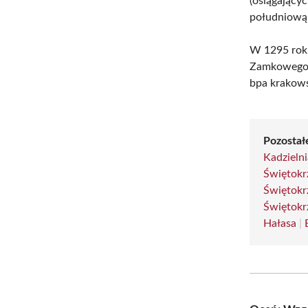
(osiągający
południową
W 1295 roku
Zamkowego, 
bpa krakows
Pozostałe
Kadzielni
Świętokr
Świętokr
Świętokr
Hałasa
|