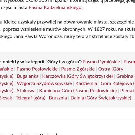
ch wysokość około 305 m n.p.m.), które są częścią przebiegające
 część miasta
Pasma Kadzielniańskiego
.
 Kielce uzyskały przywilej na obwarowanie miasta, szczególni
poprzez wzniesienie murów obronnych. W 1827 roku, na skute
kiego Jana Pawła Woronicza, mury te oraz strzelnice zostały zb
 obiekty w kategorii "Góry i wzgórza":
Pasmo Dymińskie
|
Pasm
ańskie
|
Pasmo Posłowickie
|
Pasmo Zgórskie
|
Ostra (Góry
zyskie)
|
Bugalanka
|
Karczówka (Góry Świętokrzyskie)
|
Grabina 
zyskie)
|
Wzgórza Szydłówkowskie
|
Kadzielnia
|
Góra Kolejowa 
zyskie)
|
Stokowa
|
Kamienna Góra (Pasmo Posłowickie)
|
Pierśc
Biesak
|
Telegraf (góra)
|
Brusznia
|
Dalnia (Góry Świętokrzyskie)