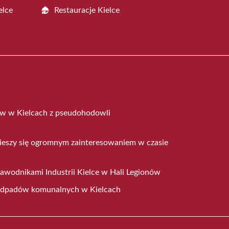
elce
Restauracje Kielce
ów w Kielcach z pseudohodowli
cieszy się ogromnym zainteresowaniem w czasie
z zawodnikami Industrii Kielce w Hali Legionów
odpadów komunalnych w Kielcach