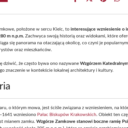
Share
Share
Share
Shar
on
on
on
on
Facebook
X
Pinterest
What
(Twitter)
mkowe, położone w sercu Kielc, to
interesujące wzniesienie o 
80 m n.p.m.
Zachwyca swoją historią oraz widokami, które oferu
ciąga się panorama na otaczającą okolicę, co czyni je popularny
urystów oraz mieszkańców.
ię dziwić, że często bywa ono nazywane
Wzgórzem Katedralny
go znaczenie w kontekście lokalnej architektury i kultury.
ria
ru, o którym mowa, jest ściśle związana z wzniesieniem, na kt
7–1641 wzniesiono
Pałac Biskupów Krakowskich
. Obiekt ten cz
est mianem zamku.
Wzgórze Zamkowe stanowi boczne ramię Ps