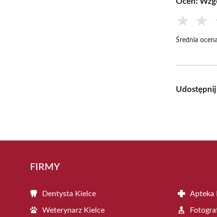
Oceń: Wzg
★
★
Średnia ocena
Udostępnij
FIRMY
Dentysta Kielce
Apteka 
Weterynarz Kielce
Fotogra