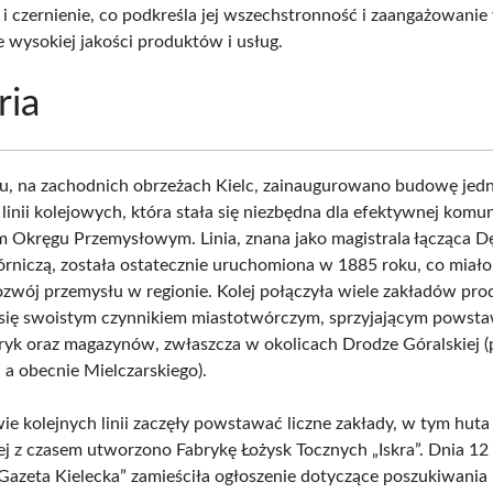
i czernienie, co podkreśla jej wszechstronność i zaangażowanie
e wysokiej jakości produktów i usług.
ria
, na zachodnich obrzeżach Kielc, zainaugurowano budowę jedn
linii kolejowych, która stała się niezbędna dla efektywnej komun
m Okręgu Przemysłowym. Linia, znana jako magistrala łącząca Dę
niczą, została ostatecznie uruchomiona w 1885 roku, co miał
zwój przemysłu w regionie. Kolej połączyła wiele zakładów pro
y się swoistym czynnikiem miastotwórczym, sprzyjającym powst
yk oraz magazynów, zwłaszcza w okolicach Drodze Góralskiej (
 a obecnie Mielczarskiego).
ie kolejnych linii zaczęły powstawać liczne zakłady, w tym huta 
rej z czasem utworzono Fabrykę Łożysk Tocznych „Iskra”. Dnia 12
Gazeta Kielecka” zamieściła ogłoszenie dotyczące poszukiwania