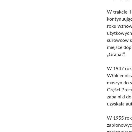
W trakcie I
kontynuując
roku wznowi
użytkowych,
surowców s
miejsce dop
„Granat”.
W 1947 roku
Włókiennicz
maszyn do s
Części Prec
zapalniki d
uzyskała au
W 1955 rok
zapłonowych