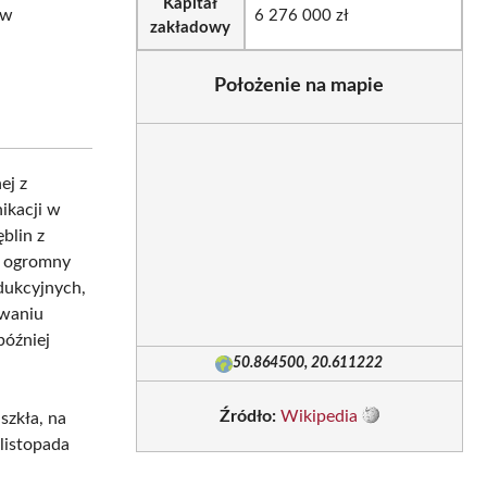
Kapitał
 w
6 276 000 zł
zakładowy
Położenie na mapie
ej z
ikacji w
blin z
o ogromny
dukcyjnych,
awaniu
później
50.864500, 20.611222
Źródło:
Wikipedia
szkła, na
 listopada