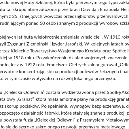
 do nowej Huty Szklanej, która była pierwszym tego typu zak
uta ta, skrupulatnie założona przez braci Dawida i Emanuela H
ednym z 25 istniejących wówczas przedsiębiorstw przemysłowyc
atrudniającym ponad 50 osób i znanym z produkcji wyrobów szkl
lejnych lat huta wielokrotnie zmieniała właścicieli. W 1910 roku
zyli Zygmunt Ziembiński i Izydor Jaroński. W kolejnych latach by
przez Kieleckie Towarzystwo Wzajemnego Kredytu oraz Spółkę
ckiej w 1918 roku. Po zakończeniu działań wojennych znaczenie
adło, lecz w 1922 roku Franciszek Gietrych zainaugurował „Odl
pierwotnie koncentrując się na produkcji odlewów żelaznych i nar
 co w tym czasie wpływało na rozwój lokalnego przemysłu.
 „Kielecka Odlewnia” została wydzierżawiona przez Spółkę Ak
talowy „Granat”, która miała ambitne plany na produkcję gran
az skorup pocisków. Po spełnieniu wymogów bezpieczeństwa, 
zpoczęto działalność fabryki, które stały się znane z produkcji 
 powstała fuzja „Kieleckiej Odlewni” z Przemysłem Metalowym
iło się do szeroko zakrojonego rozwoju przemysłu metalowego.