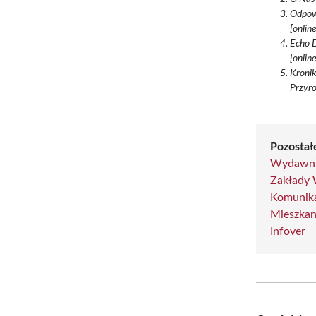
Odpowi
[onlin
Echo D
[onlin
Kronik
Przyro
Pozostał
Wydawni
Zakłady
Komunika
Mieszka
Infover