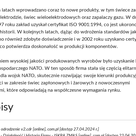
 latach wprowadzano coraz to nowe produkty, w tym świece z
elektrodzie, świec wieloelektrodowych oraz zapalaczy gazu. W d
7 roku zakład uzyskał certyfikat ISO 9001:1994, co jest ukoro
 historii. W kolejnych latach, dążąc do wdrożenia standardów jak
o również zdobyte doświadczenie i w 2002 roku uzyskano certy
 co potwierdza doskonałość w produkcji komponentów.
niem wysokiej jakości produkowanych wyrobów było uzyskanie
spodarczego NATO. W ten sposób firma stała się częścią elitar
la wojsk NATO, skutecznie rozwijając swoje kierunki produkcy
ci w zakresie świec zapłonowych i żarowych z nowoczesnymi
mi, które odpowiadają na współczesne wymagania rynku.
isy
odrodzenie v2.cdr [online], com.pl [dostęp 27.04.2024 r.]
- Działalność i Historia Firmy - ISKRA ZMiŁS [online], com.pl [dostęp 23.04.202