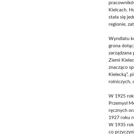
pracowników
Kielcach. H
stała się j
regionie, z
Wyndlatu ko
grona dołąc
zarządzana 
Ziemi Kiele
znacząco sp
Kielecką”, 
rolniczych,
W 1925 roku
Przemysł Me
ręcznych or
1927 roku ro
W 1935 roku
co przyczyn