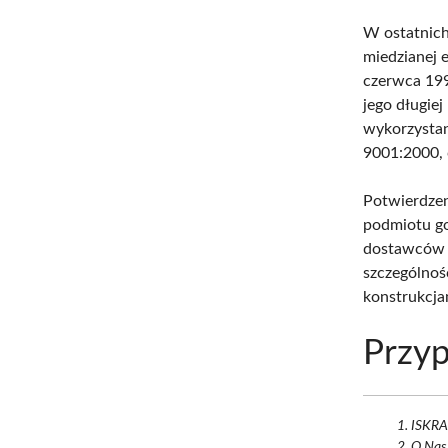
W ostatnich
miedzianej 
czerwca 199
jego długiej
wykorzystan
9001:2000,
Potwierdze
podmiotu go
dostawców d
szczególnoś
konstrukcja
Przyp
ISKRA 
O Nas 