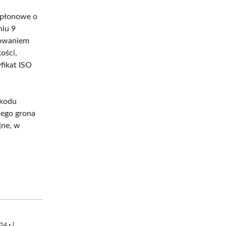
apłonowe o
niu 9
nowaniem
ości,
fikat ISO
 kodu
nego grona
jne, w
4 r.]