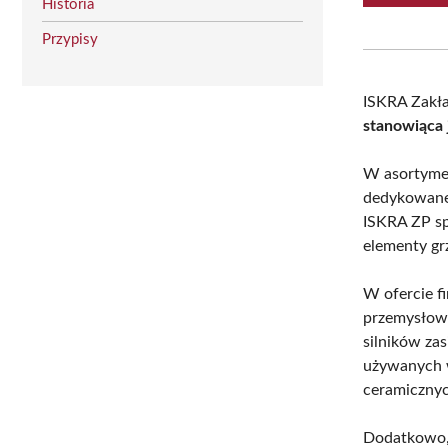
Historia
Przypisy
ISKRA Zakła
stanowiąca
W asortymen
dedykowane 
ISKRA ZP sp
elementy gr
W ofercie f
przemysłowe
silników za
używanych 
ceramicznyc
Dodatkowo, 