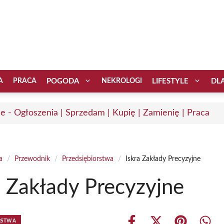
A
PRACA
POGODA
NEKROLOGI
LIFESTYLE
DL
ce - Ogłoszenia | Sprzedam | Kupię | Zamienię | Praca
a
/
Przewodnik
/
Przedsiębiorstwa
/
Iskra Zakłady Precyzyjne
a Zakłady Precyzyjne
RSTWA