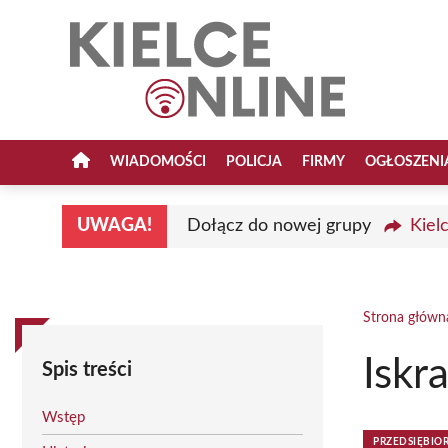
Przejdź
do
treści
WIADOMOŚCI
POLICJA
FIRMY
OGŁOSZENI
UWAGA!
Dołącz do nowej grupy
Kiel
Strona główn
Iskr
Spis treści
Wstęp
PRZEDSIĘBIO