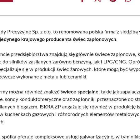
Share
Share
Share
Shar
on
on
on
on
Facebook
X
Pinterest
What
(Twitter)
dy Precyzyjne Sp. z o.o. to renomowana polska firma z siedzibą 
 jedynego krajowego producenta świec zapłonowych
.
cie przedsiębiorstwa znajdują się głównie świece zapłonowe, k
do silników zasilanych zarówno benzyną, jak i LPG/CNG. Opró
ecjalizuje się w produkcji świec żarowych, które mogą być wy
zewcze wykonane z metalu lub ceramiki.
irmy można również znaleźć
świece specjalne
, takie jak zapalacz
, sondy konduktomeryczne oraz zapłonniki przeznaczone do st
silanych biogazem. ISKRA ZP angażuje się również w produkcję 
w kuchenkach gazowych i różnorodnych elementów metalowyc
h.
spółka oferuje kompleksowe usługi galwanizacyjne, w tym nikl