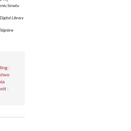
eniu Senatu
igital Library
 Zbigniew
ling
|
rstwo
nia
nit
|