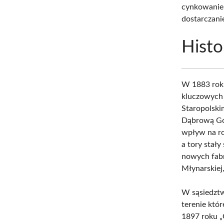
cynkowanie 
dostarczani
Histo
W 1883 roku
kluczowych 
Staropolski
Dąbrową Gór
wpływ na ro
a tory stał
nowych fabr
Młynarskiej,
W sąsiedztw
terenie któ
1897 roku „