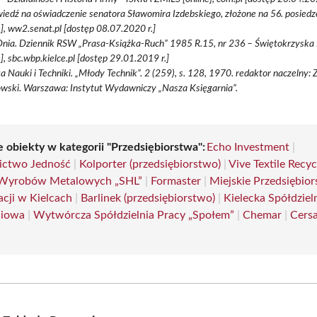
edź na oświadczenie senatora Sławomira Izdebskiego, złożone na 56. posiedz
e], ww2.senat.pl [dostęp 08.07.2020 r.]
nia. Dziennik RSW „Prasa-Książka-Ruch” 1985 R.15, nr 236 – Świętokrzyska D
e], sbc.wbp.kielce.pl [dostęp 29.01.2019 r.]
a Nauki i Techniki. „Młody Technik”. 2 (259), s. 128, 1970. redaktor naczelny:
wski. Warszawa: Instytut Wydawniczy „Nasza Księgarnia”.
e obiekty w kategorii "Przedsiębiorstwa":
Echo Investment
|
ctwo Jedność
|
Kolporter (przedsiębiorstwo)
|
Vive Textile Recyc
 Wyrobów Metalowych „SHL”
|
Formaster
|
Miejskie Przedsiębio
cji w Kielcach
|
Barlinek (przedsiębiorstwo)
|
Kielecka Spółdziel
niowa
|
Wytwórcza Spółdzielnia Pracy „Społem”
|
Chemar
|
Cersa