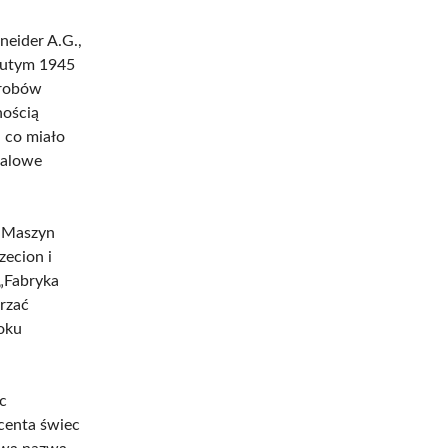
neider A.G.,
lutym 1945
yrobów
nością
 co miało
talowe
a Maszyn
zecion i
„Fabryka
rzać
roku
c
centa świec