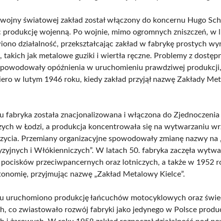
I wojny światowej zakład został włączony do koncernu Hugo Sch
 produkcję wojenną. Po wojnie, mimo ogromnych zniszczeń, w 
ono działalność, przekształcając zakład w fabrykę prostych w
 takich jak metalowe guziki i wiertła ręczne. Problemy z dostęp
powodowały opóźnienia w uruchomieniu prawdziwej produkcji,
iero w lutym 1946 roku, kiedy zakład przyjął nazwę Zakłady Me
 fabryka została znacjonalizowana i włączona do Zjednoczeni
ych w Łodzi, a produkcja koncentrowała się na wytwarzaniu wr
zycia. Przemiany organizacyjne spowodowały zmianę nazwy na 
yzyjnych i Włókienniczych”. W latach 50. fabryka zaczęła wytwa
o pocisków przeciwpancernych oraz lotniczych, a także w 1952 
tonomię, przyjmując nazwę „Zakład Metalowy Kielce”.
u uruchomiono produkcję łańcuchów motocyklowych oraz świe
, co zwiastowało rozwój fabryki jako jedynego w Polsce produ