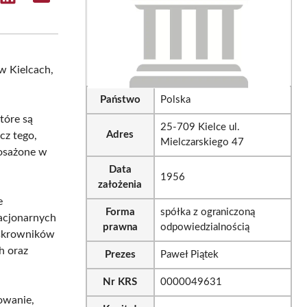
e
Share
Share
on
on
sApp
LinkedIn
Email
w Kielcach,
Państwo
Polska
tóre są
25-709 Kielce ul.
Adres
cz tego,
Mielczarskiego 47
posażone w
Data
1956
założenia
e
Forma
spółka z ograniczoną
acjonarnych
prawna
odpowiedzialnością
iskrowników
h oraz
Prezes
Paweł Piątek
Nr KRS
0000049631
owanie,