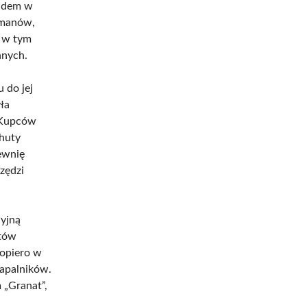
ładem w
eimanów,
h w tym
anych.
 do jej
ła
 Kupców
 huty
ewnię
zędzi
cyjną
atów
dopiero w
zapalników.
 „Granat”,