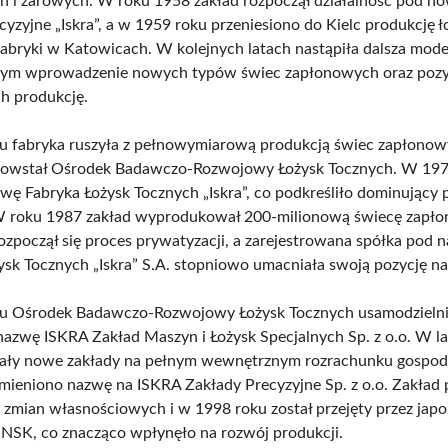
 i żarowych. W roku 1958 zakład rozpoczął działalność pod n
cyzyjne „Iskra”, a w 1959 roku przeniesiono do Kielc produkcję ł
fabryki w Katowicach. W kolejnych latach nastąpiła dalsza mode
 tym wprowadzenie nowych typów świec zapłonowych oraz pozy
ich produkcję.
 fabryka ruszyła z pełnowymiarową produkcją świec zapłonow
powstał Ośrodek Badawczo-Rozwojowy Łożysk Tocznych. W 197
wę Fabryka Łożysk Tocznych „Iskra”, co podkreśliło dominujący p
 W roku 1987 zakład wyprodukował 200-milionową świecę zapł
ozpoczął się proces prywatyzacji, a zarejestrowana spółka pod 
ysk Tocznych „Iskra” S.A. stopniowo umacniała swoją pozycję na
u Ośrodek Badawczo-Rozwojowy Łożysk Tocznych usamodzielnił
nazwę ISKRA Zakład Maszyn i Łożysk Specjalnych Sp. z o.o. W l
ały nowe zakłady na pełnym wewnętrznym rozrachunku gospod
mieniono nazwę na ISKRA Zakłady Precyzyjne Sp. z o.o. Zakład 
g zmian własnościowych i w 1998 roku został przejęty przez japo
NSK, co znacząco wpłynęło na rozwój produkcji.