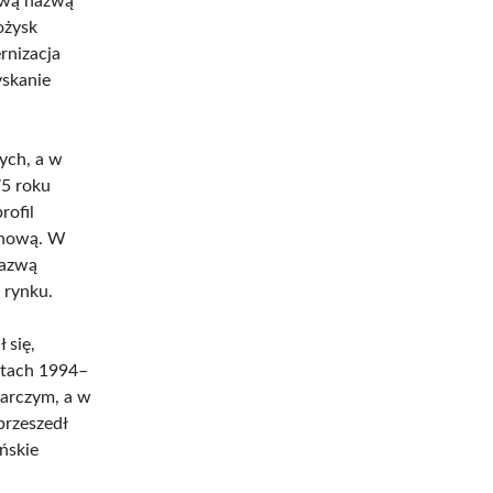
ową nazwą
ożysk
rnizacja
skanie
ych, a w
5 roku
rofil
onową. W
nazwą
 rynku.
 się,
atach 1994–
arczym, a w
przeszedł
ńskie