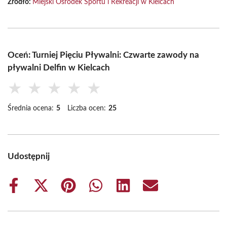
Źródło:
Miejski Ośrodek Sportu i Rekreacji w Kielcach
Oceń: Turniej Pięciu Pływalni: Czwarte zawody na
pływalni Delfin w Kielcach
★
★
★
★
★
Średnia ocena:
5
Liczba ocen:
25
Udostępnij
Share
Share
Share
Share
Share
Share
on
on
on
on
on
on
Facebook
X
Pinterest
WhatsApp
LinkedIn
Email
(Twitter)