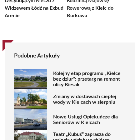
Decydującym Meczu z
Rodzinną Majówkę
Widzewem Łódź na Exbud
Rowerową z Kielc do
Arenie
Borkowa
Podobne Artykuły
Kolejny etap programu „Kielce
bez dziur”: przetarg na remont
ulicy Biesak
Zmiany w dostawach ciepłej
wody w Kielcach w sierpniu
Nowe Usługi Opiekuńcze dla
Seniorów w Kielcach
Teatr „Kubuś” zaprasza do
wzięcia udziału w zbiórce