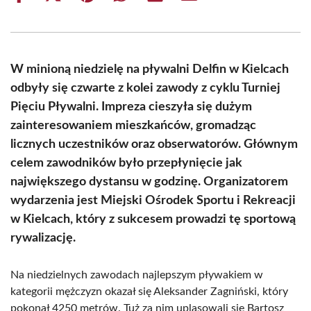
on
on
on
on
on
on
Facebook
X
Pinterest
WhatsApp
LinkedIn
Email
(Twitter)
W minioną niedzielę na pływalni Delfin w Kielcach
odbyły się czwarte z kolei zawody z cyklu Turniej
Pięciu Pływalni. Impreza cieszyła się dużym
zainteresowaniem mieszkańców, gromadząc
licznych uczestników oraz obserwatorów. Głównym
celem zawodników było przepłynięcie jak
największego dystansu w godzinę. Organizatorem
wydarzenia jest Miejski Ośrodek Sportu i Rekreacji
w Kielcach, który z sukcesem prowadzi tę sportową
rywalizację.
Na niedzielnych zawodach najlepszym pływakiem w
kategorii mężczyzn okazał się Aleksander Zagniński, który
pokonał 4250 metrów. Tuż za nim uplasowali się Bartosz