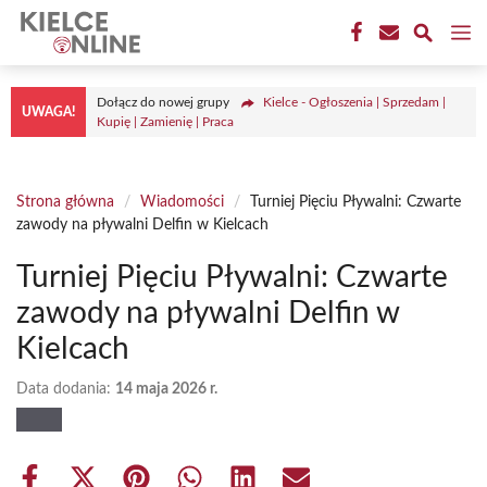
Przejdź
M
do
treści
Dołącz do nowej grupy
Kielce - Ogłoszenia | Sprzedam |
UWAGA!
Kupię | Zamienię | Praca
Strona główna
/
Wiadomości
/
Turniej Pięciu Pływalni: Czwarte
zawody na pływalni Delfin w Kielcach
Turniej Pięciu Pływalni: Czwarte
zawody na pływalni Delfin w
Kielcach
Data dodania:
14 maja 2026 r.
Share
Share
Share
Share
Share
Share