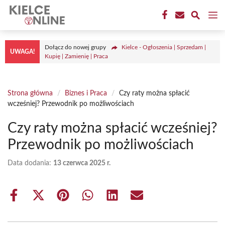
Przejdź
M
do
treści
Dołącz do nowej grupy
Kielce - Ogłoszenia | Sprzedam |
UWAGA!
Kupię | Zamienię | Praca
Strona główna
/
Biznes i Praca
/
Czy raty można spłacić
wcześniej? Przewodnik po możliwościach
Czy raty można spłacić wcześniej?
Przewodnik po możliwościach
Data dodania:
13 czerwca 2025 r.
Share
Share
Share
Share
Share
Share
on
on
on
on
on
on
Facebook
X
Pinterest
WhatsApp
LinkedIn
Email
(Twitter)