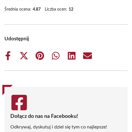
Średnia ocena:
4.87
Liczba ocen:
12
Udostępnij
Share
Share
Share
Share
Share
Share
on
on
on
on
on
on
Facebook
X
Pinterest
WhatsApp
LinkedIn
Email
(Twitter)
Dołącz do nas na Facebooku!
Odkrywaj, dyskutuj i dziel się tym co najlepsze!