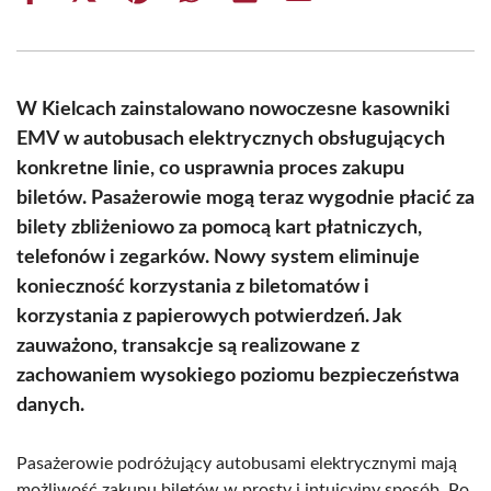
on
on
on
on
on
on
Facebook
X
Pinterest
WhatsApp
LinkedIn
Email
(Twitter)
W Kielcach zainstalowano nowoczesne kasowniki
EMV w autobusach elektrycznych obsługujących
konkretne linie, co usprawnia proces zakupu
biletów. Pasażerowie mogą teraz wygodnie płacić za
bilety zbliżeniowo za pomocą kart płatniczych,
telefonów i zegarków. Nowy system eliminuje
konieczność korzystania z biletomatów i
korzystania z papierowych potwierdzeń. Jak
zauważono, transakcje są realizowane z
zachowaniem wysokiego poziomu bezpieczeństwa
danych.
Pasażerowie podróżujący autobusami elektrycznymi mają
możliwość zakupu biletów w prosty i intuicyjny sposób. Po