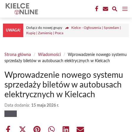
Przejdź
M
do
treści
Dołącz do nowej grupy
Kielce - Ogłoszenia | Sprzedam |
UWAGA!
Kupię | Zamienię | Praca
Strona główna
/
Wiadomości
/
Wprowadzenie nowego systemu
sprzedaży biletów w autobusach elektrycznych w Kielcach
Wprowadzenie nowego systemu
sprzedaży biletów w autobusach
elektrycznych w Kielcach
Data dodania:
15 maja 2026 r.
Share
Share
Share
Share
Share
Share