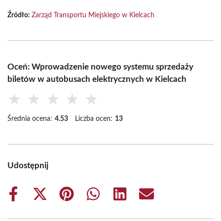
Źródło:
Zarząd Transportu Miejskiego w Kielcach
Oceń: Wprowadzenie nowego systemu sprzedaży
biletów w autobusach elektrycznych w Kielcach
★
★
★
★
★
Średnia ocena:
4.53
Liczba ocen:
13
Udostępnij
Share
Share
Share
Share
Share
Share
on
on
on
on
on
on
Facebook
X
Pinterest
WhatsApp
LinkedIn
Email
(Twitter)