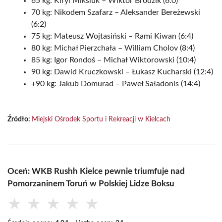
65 kg: Kiryl Miksiuk – Wiktor Brodzik (6:0)
70 kg: Nikodem Szafarz – Aleksander Bereżewski
(6:2)
75 kg: Mateusz Wojtasiński – Rami Kiwan (6:4)
80 kg: Michał Pierzchała – William Cholov (8:4)
85 kg: Igor Rondoś – Michał Wiktorowski (10:4)
90 kg: Dawid Kruczkowski – Łukasz Kucharski (12:4)
+90 kg: Jakub Domurad – Paweł Saładonis (14:4)
Źródło:
Miejski Ośrodek Sportu i Rekreacji w Kielcach
Oceń: WKB Rushh Kielce pewnie triumfuje nad
Pomorzaninem Toruń w Polskiej Lidze Boksu
★
★
★
★
★