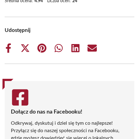
Średnia ocena:
4.94
Liczba ocen:
24
Udostępnij
Share
Share
Share
Share
Share
Share
on
on
on
on
on
on
Facebook
X
Pinterest
WhatsApp
LinkedIn
Email
(Twitter)
Dołącz do nas na Facebooku!
Odkrywaj, dyskutuj i dziel się tym co najlepsze!
Przyłącz się do naszej społeczności na Facebooku,
gdzie możesz dowiedzieć się więcej o lokalnych