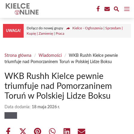
Przejdź
M
do
treści
Dołącz do nowej grupy
Kielce - Ogłoszenia | Sprzedam |
UWAGA!
Kupię | Zamienię | Praca
Strona główna
/
Wiadomości
/
WKB Rushh Kielce pewnie
triumfuje nad Pomorzaninem Toruń w Polskiej Lidze Boksu
WKB Rushh Kielce pewnie
triumfuje nad Pomorzaninem
Toruń w Polskiej Lidze Boksu
Data dodania:
18 maja 2026 r.
Share
Share
Share
Share
Share
Share