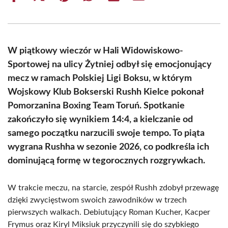
on
on
on
on
on
on
Facebook
X
Pinterest
WhatsApp
LinkedIn
Email
(Twitter)
W piątkowy wieczór w Hali Widowiskowo-
Sportowej na ulicy Żytniej odbył się emocjonujący
mecz w ramach Polskiej Ligi Boksu, w którym
Wojskowy Klub Bokserski Rushh Kielce pokonał
Pomorzanina Boxing Team Toruń. Spotkanie
zakończyło się wynikiem 14:4, a kielczanie od
samego początku narzucili swoje tempo. To piąta
wygrana Rushha w sezonie 2026, co podkreśla ich
dominującą formę w tegorocznych rozgrywkach.
W trakcie meczu, na starcie, zespół Rushh zdobył przewagę
dzięki zwycięstwom swoich zawodników w trzech
pierwszych walkach. Debiutujący Roman Kucher, Kacper
Frymus oraz Kiryl Miksiuk przyczynili się do szybkiego