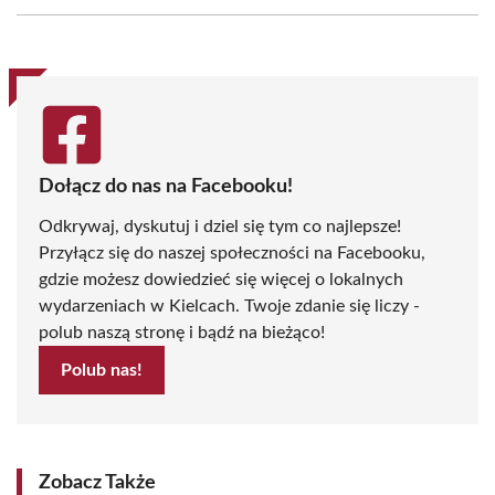
Facebook
X
Pinterest
WhatsApp
LinkedIn
Email
(Twitter)
Dołącz do nas na Facebooku!
Odkrywaj, dyskutuj i dziel się tym co najlepsze!
Przyłącz się do naszej społeczności na Facebooku,
gdzie możesz dowiedzieć się więcej o lokalnych
wydarzeniach w Kielcach. Twoje zdanie się liczy -
polub naszą stronę i bądź na bieżąco!
Polub nas!
Zobacz Także