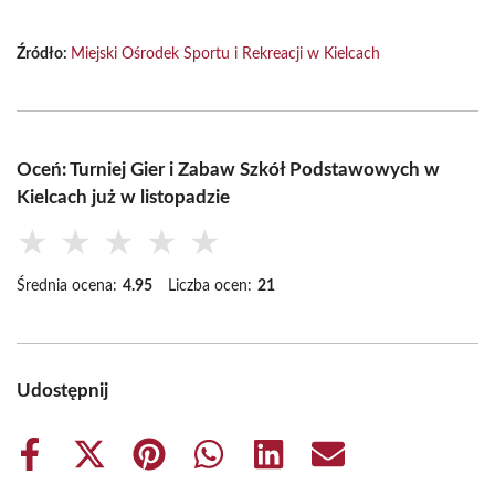
Źródło:
Miejski Ośrodek Sportu i Rekreacji w Kielcach
Oceń: Turniej Gier i Zabaw Szkół Podstawowych w
Kielcach już w listopadzie
★
★
★
★
★
Średnia ocena:
4.95
Liczba ocen:
21
Udostępnij
Share
Share
Share
Share
Share
Share
on
on
on
on
on
on