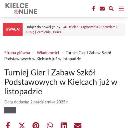
Przejdź
M
do
treści
Dołącz do nowej grupy
Kielce - Ogłoszenia | Sprzedam |
UWAGA!
Kupię | Zamienię | Praca
Strona główna
/
Wiadomości
/
Turniej Gier i Zabaw Szkół
Podstawowych w Kielcach już w listopadzie
Turniej Gier i Zabaw Szkół
Podstawowych w Kielcach już w
listopadzie
Data dodania:
2 października 2025 r.
Share
Share
Share
Share
Share
Share