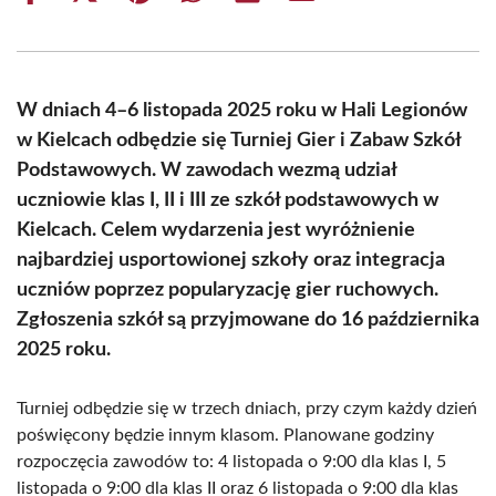
on
on
on
on
on
on
Facebook
X
Pinterest
WhatsApp
LinkedIn
Email
(Twitter)
W dniach 4–6 listopada 2025 roku w Hali Legionów
w Kielcach odbędzie się Turniej Gier i Zabaw Szkół
Podstawowych. W zawodach wezmą udział
uczniowie klas I, II i III ze szkół podstawowych w
Kielcach. Celem wydarzenia jest wyróżnienie
najbardziej usportowionej szkoły oraz integracja
uczniów poprzez popularyzację gier ruchowych.
Zgłoszenia szkół są przyjmowane do 16 października
2025 roku.
Turniej odbędzie się w trzech dniach, przy czym każdy dzień
poświęcony będzie innym klasom. Planowane godziny
rozpoczęcia zawodów to: 4 listopada o 9:00 dla klas I, 5
listopada o 9:00 dla klas II oraz 6 listopada o 9:00 dla klas