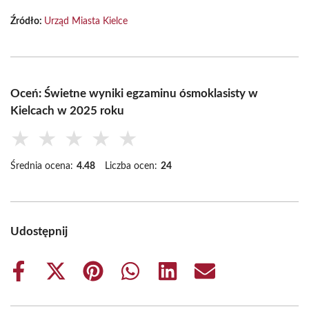
Źródło:
Urząd Miasta Kielce
Oceń: Świetne wyniki egzaminu ósmoklasisty w
Kielcach w 2025 roku
★
★
★
★
★
Średnia ocena:
4.48
Liczba ocen:
24
Udostępnij
Share
Share
Share
Share
Share
Share
on
on
on
on
on
on
Facebook
X
Pinterest
WhatsApp
LinkedIn
Email
(Twitter)