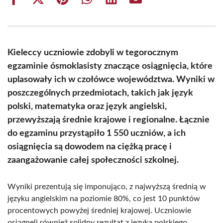
Share
Share
Share
Share
Share
Share
on
on
on
on
on
on
Facebook
X
Pinterest
WhatsApp
LinkedIn
Email
(Twitter)
Kieleccy uczniowie zdobyli w tegorocznym
egzaminie ósmoklasisty znaczące osiągnięcia, które
uplasowały ich w czołówce województwa. Wyniki w
poszczególnych przedmiotach, takich jak język
polski, matematyka oraz język angielski,
przewyższają średnie krajowe i regionalne. Łącznie
do egzaminu przystąpiło 1 550 uczniów, a ich
osiągnięcia są dowodem na ciężką pracę i
zaangażowanie całej społeczności szkolnej.
Wyniki prezentują się imponująco, z najwyższą średnią w
języku angielskim na poziomie 80%, co jest 10 punktów
procentowych powyżej średniej krajowej. Uczniowie
osiągnęli również solidny rezultat z języka polskiego,