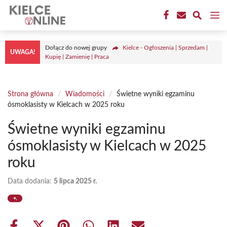
Przejdź
M
do
treści
Dołącz do nowej grupy
Kielce - Ogłoszenia | Sprzedam |
UWAGA!
Kupię | Zamienię | Praca
Strona główna
/
Wiadomości
/
Świetne wyniki egzaminu
ósmoklasisty w Kielcach w 2025 roku
Świetne wyniki egzaminu
ósmoklasisty w Kielcach w 2025
roku
Data dodania:
5 lipca 2025 r.