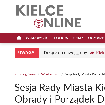
Przejdź
do
treści
WIADOMOŚCI
POLICJA
FIRMY
OGŁOSZE
UWAGA!
Dołącz do nowej grupy
Kiel
Strona główna
/
Wiadomości
/
Sesja Rady Miasta Kielce: N
Sesja Rady Miasta Kie
Obrady i Porządek D