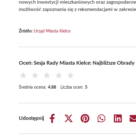
nowych inwestycji mieszkaniowych oraz zagospodarowan
możliwość zapoznania się z rekomendacjami w zakresie
Źródło:
Urząd Miasta Kielce
Oceń: Sesja Rady Miasta Kielce: Najbliższe Obrady
★
★
★
★
★
Średnia ocena:
4.88
Liczba ocen:
5
Udostępnij
Share
Share
Share
Share
Share
on
on
on
on
on
Facebook
X
Pinterest
WhatsApp
LinkedIn
(Twitter)