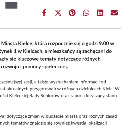
Share
Share
Share
Share
Share
Share
on
on
on
on
on
on
Facebook
X
Pinterest
WhatsApp
LinkedIn
Email
(Twitter)
Miasta Kielce, która rozpocznie się o godz. 9:00 w
Rynek 1 w Kielcach, a mieszkańcy są zachęcani do
azły się kluczowe tematy dotyczące różnych
rozwoju i pomocy społecznej.
ześniejszej sesji, a także wysłuchaniem informacji od
at aktualnych przygotowań w różnych dzielnicach Kielc. W
ności Kieleckiej Rady Seniorów oraz raport dotyczący stanu
ał dotyczące zmian w budżecie miasta oraz różnych zasad
ch tematów znajdzie się również kwestia lokalizacji