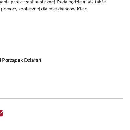
ia przestrzeni publicznej. Rada będzie miała także
 pomocy społecznej dla mieszkańców Kielc.
 i Porządek Działań
Share
on
Email