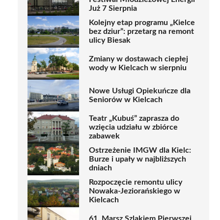
Już 7 Sierpnia
Kolejny etap programu „Kielce
bez dziur”: przetarg na remont
ulicy Biesak
Zmiany w dostawach ciepłej
wody w Kielcach w sierpniu
Nowe Usługi Opiekuńcze dla
Seniorów w Kielcach
Teatr „Kubuś” zaprasza do
wzięcia udziału w zbiórce
zabawek
Ostrzeżenie IMGW dla Kielc:
Burze i upały w najbliższych
dniach
Rozpoczęcie remontu ulicy
Nowaka-Jeziorańskiego w
Kielcach
61. Marsz Szlakiem Pierwszej