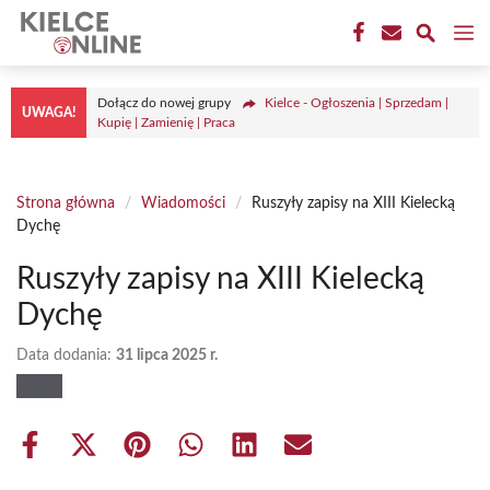
Przejdź
M
do
treści
Dołącz do nowej grupy
Kielce - Ogłoszenia | Sprzedam |
UWAGA!
Kupię | Zamienię | Praca
Strona główna
/
Wiadomości
/
Ruszyły zapisy na XIII Kielecką
Dychę
Ruszyły zapisy na XIII Kielecką
Dychę
Data dodania:
31 lipca 2025 r.
Share
Share
Share
Share
Share
Share
on
on
on
on
on
on
Facebook
X
Pinterest
WhatsApp
LinkedIn
Email