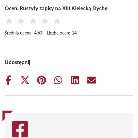
Oceń: Ruszyły zapisy na XIII Kielecką Dychę
★
★
★
★
★
Średnia ocena:
4.63
Liczba ocen:
14
Udostępnij
Share
Share
Share
Share
Share
Share
on
on
on
on
on
on
Facebook
X
Pinterest
WhatsApp
LinkedIn
Email
(Twitter)