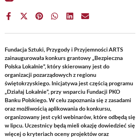
Share
Share
Share
Share
Share
Share
on
on
on
on
on
on
Facebook
X
Pinterest
WhatsApp
LinkedIn
Email
(Twitter)
Fundacja Sztuki, Przygody i Przyjemności ARTS
zainaugurowała konkurs grantowy „Bezpieczna
Polska Lokalnie”, który skierowany jest do
organizacji pozarządowych z regionu
świętokrzyskiego. Inicjatywa jest częścią programu
„Działaj Lokalnie”, przy wsparciu Fundacji PKO
Banku Polskiego. W celu zapoznania się z zasadami
oraz możliwością aplikowania do konkursu,
organizowany jest cykl webinarów, które odbędą się
w lipcu. Uczestnicy będą mieli okazję dowiedzieć się
więcej o kryteriach oceny projektów oraz