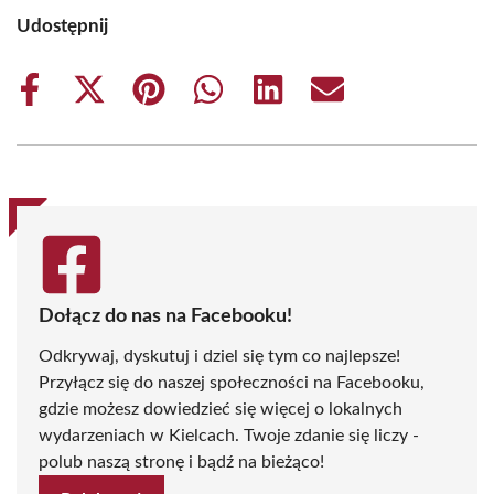
Udostępnij
Share
Share
Share
Share
Share
Share
on
on
on
on
on
on
Facebook
X
Pinterest
WhatsApp
LinkedIn
Email
(Twitter)
Dołącz do nas na Facebooku!
Odkrywaj, dyskutuj i dziel się tym co najlepsze!
Przyłącz się do naszej społeczności na Facebooku,
gdzie możesz dowiedzieć się więcej o lokalnych
wydarzeniach w Kielcach. Twoje zdanie się liczy -
polub naszą stronę i bądź na bieżąco!