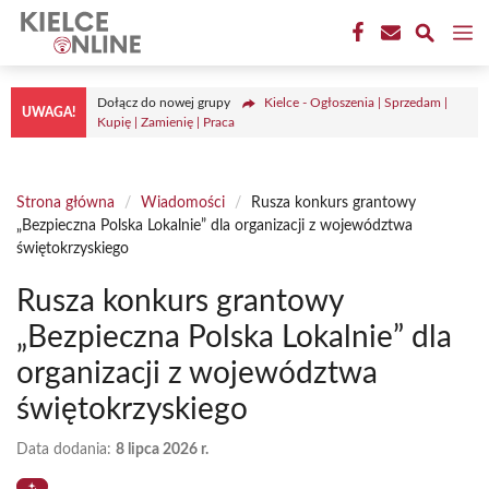
Przejdź
M
do
treści
Dołącz do nowej grupy
Kielce - Ogłoszenia | Sprzedam |
UWAGA!
Kupię | Zamienię | Praca
Strona główna
/
Wiadomości
/
Rusza konkurs grantowy
„Bezpieczna Polska Lokalnie” dla organizacji z województwa
świętokrzyskiego
Rusza konkurs grantowy
„Bezpieczna Polska Lokalnie” dla
organizacji z województwa
świętokrzyskiego
Data dodania:
8 lipca 2026 r.