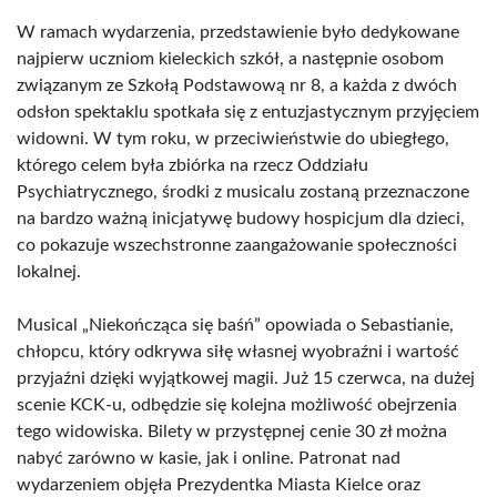
W ramach wydarzenia, przedstawienie było dedykowane
najpierw uczniom kieleckich szkół, a następnie osobom
związanym ze Szkołą Podstawową nr 8, a każda z dwóch
odsłon spektaklu spotkała się z entuzjastycznym przyjęciem
widowni. W tym roku, w przeciwieństwie do ubiegłego,
którego celem była zbiórka na rzecz Oddziału
Psychiatrycznego, środki z musicalu zostaną przeznaczone
na bardzo ważną inicjatywę budowy hospicjum dla dzieci,
co pokazuje wszechstronne zaangażowanie społeczności
lokalnej.
Musical „Niekończąca się baśń” opowiada o Sebastianie,
chłopcu, który odkrywa siłę własnej wyobraźni i wartość
przyjaźni dzięki wyjątkowej magii. Już 15 czerwca, na dużej
scenie KCK-u, odbędzie się kolejna możliwość obejrzenia
tego widowiska. Bilety w przystępnej cenie 30 zł można
nabyć zarówno w kasie, jak i online. Patronat nad
wydarzeniem objęła Prezydentka Miasta Kielce oraz