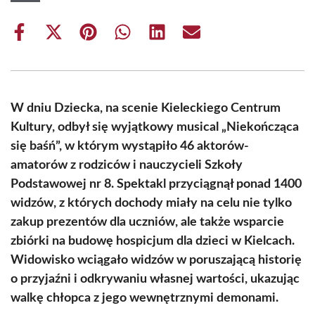
Share
Share
Share
Share
Share
Share
on
on
on
on
on
on
Facebook
X
Pinterest
WhatsApp
LinkedIn
Email
(Twitter)
W dniu Dziecka, na scenie Kieleckiego Centrum
Kultury, odbył się wyjątkowy musical „Niekończąca
się baśń”, w którym wystąpiło 46 aktorów-
amatorów z rodziców i nauczycieli Szkoły
Podstawowej nr 8. Spektakl przyciągnął ponad 1400
widzów, z których dochody miały na celu nie tylko
zakup prezentów dla uczniów, ale także wsparcie
zbiórki na budowę hospicjum dla dzieci w Kielcach.
Widowisko wciągało widzów w poruszającą historię
o przyjaźni i odkrywaniu własnej wartości, ukazując
walkę chłopca z jego wewnętrznymi demonami.