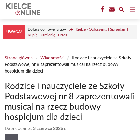
Przejdź
M
do
treści
Dołącz do nowej grupy
Kielce - Ogłoszenia | Sprzedam |
UWAGA!
Kupię | Zamienię | Praca
Strona główna
/
Wiadomości
/
Rodzice i nauczyciele ze Szkoły
Podstawowej nr 8 zaprezentowali musical na rzecz budowy
hospicjum dla dzieci
Rodzice i nauczyciele ze Szkoły
Podstawowej nr 8 zaprezentowali
musical na rzecz budowy
hospicjum dla dzieci
Data dodania:
3 czerwca 2026 r.