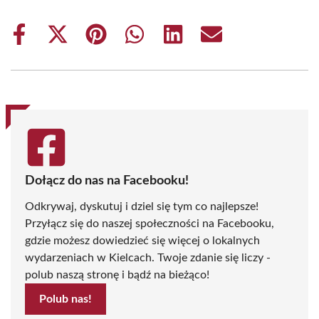
Share
Share
Share
Share
Share
Share
on
on
on
on
on
on
Facebook
X
Pinterest
WhatsApp
LinkedIn
Email
(Twitter)
Dołącz do nas na Facebooku!
Odkrywaj, dyskutuj i dziel się tym co najlepsze!
Przyłącz się do naszej społeczności na Facebooku,
gdzie możesz dowiedzieć się więcej o lokalnych
wydarzeniach w Kielcach. Twoje zdanie się liczy -
polub naszą stronę i bądź na bieżąco!
Polub nas!