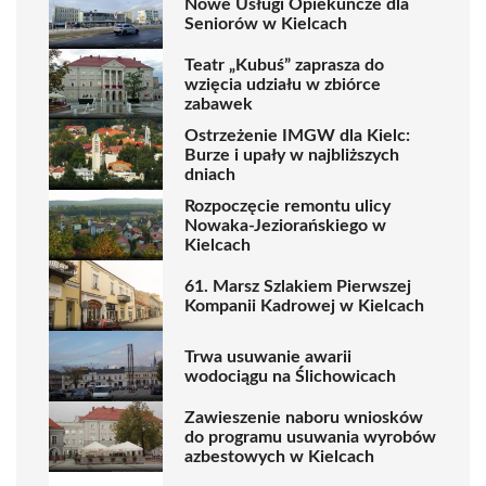
Nowe Usługi Opiekuńcze dla
Seniorów w Kielcach
Teatr „Kubuś” zaprasza do
wzięcia udziału w zbiórce
zabawek
Ostrzeżenie IMGW dla Kielc:
Burze i upały w najbliższych
dniach
Rozpoczęcie remontu ulicy
Nowaka-Jeziorańskiego w
Kielcach
61. Marsz Szlakiem Pierwszej
Kompanii Kadrowej w Kielcach
Trwa usuwanie awarii
wodociągu na Ślichowicach
Zawieszenie naboru wniosków
do programu usuwania wyrobów
azbestowych w Kielcach