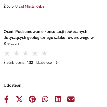
Źródło:
Urząd Miasta Kielce
Oceń: Podsumowanie konsultacji społecznych
dotyczących geologicznego szlaku rowerowego w
Kielcach
★
★
★
★
★
Średnia ocena:
4.82
Liczba ocen:
6
Udostępnij
Share
Share
Share
Share
Share
Share
on
on
on
on
on
on