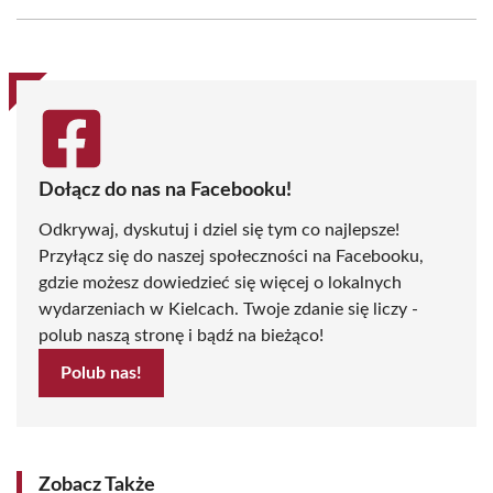
Facebook
X
Pinterest
WhatsApp
LinkedIn
Email
(Twitter)
Dołącz do nas na Facebooku!
Odkrywaj, dyskutuj i dziel się tym co najlepsze!
Przyłącz się do naszej społeczności na Facebooku,
gdzie możesz dowiedzieć się więcej o lokalnych
wydarzeniach w Kielcach. Twoje zdanie się liczy -
polub naszą stronę i bądź na bieżąco!
Polub nas!
Zobacz Także