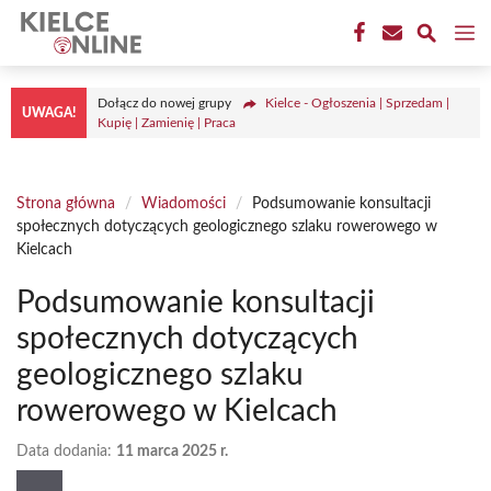
Przejdź
M
do
treści
Dołącz do nowej grupy
Kielce - Ogłoszenia | Sprzedam |
UWAGA!
Kupię | Zamienię | Praca
Strona główna
/
Wiadomości
/
Podsumowanie konsultacji
społecznych dotyczących geologicznego szlaku rowerowego w
Kielcach
Podsumowanie konsultacji
społecznych dotyczących
geologicznego szlaku
rowerowego w Kielcach
Data dodania:
11 marca 2025 r.