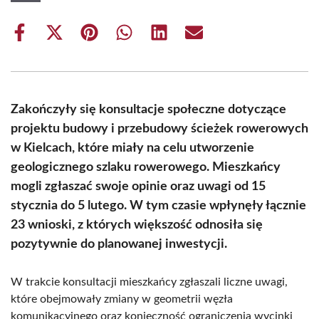
Share
Share
Share
Share
Share
Share
on
on
on
on
on
on
Facebook
X
Pinterest
WhatsApp
LinkedIn
Email
(Twitter)
Zakończyły się konsultacje społeczne dotyczące
projektu budowy i przebudowy ścieżek rowerowych
w Kielcach, które miały na celu utworzenie
geologicznego szlaku rowerowego. Mieszkańcy
mogli zgłaszać swoje opinie oraz uwagi od 15
stycznia do 5 lutego. W tym czasie wpłynęły łącznie
23 wnioski, z których większość odnosiła się
pozytywnie do planowanej inwestycji.
W trakcie konsultacji mieszkańcy zgłaszali liczne uwagi,
które obejmowały zmiany w geometrii węzła
komunikacyjnego oraz konieczność ograniczenia wycinki