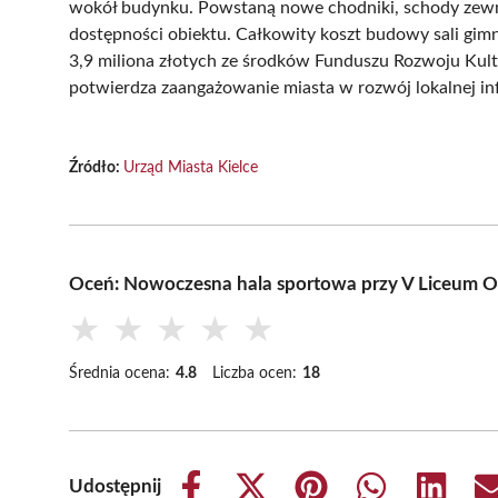
wokół budynku. Powstaną nowe chodniki, schody zewnę
dostępności obiektu. Całkowity koszt budowy sali gi
3,9 miliona złotych ze środków Funduszu Rozwoju Kul
potwierdza zaangażowanie miasta w rozwój lokalnej in
Źródło:
Urząd Miasta Kielce
Oceń: Nowoczesna hala sportowa przy V Liceum O
★
★
★
★
★
Średnia ocena:
4.8
Liczba ocen:
18
Udostępnij
Share
Share
Share
Share
Share