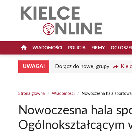
Przejdź
do
treści
WIADOMOŚCI
POLICJA
FIRMY
OGŁOSZE
UWAGA!
Dołącz do nowej grupy
Kiel
Strona główna
/
Wiadomości
/
Nowoczesna hala sportowa 
Nowoczesna hala sp
Ogólnokształcącym 