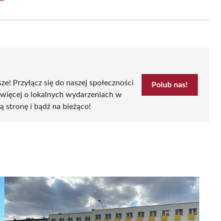
on
Email
sze! Przyłącz się do naszej społeczności
Polub nas!
 więcej o lokalnych wydarzeniach w
zą stronę i bądź na bieżąco!