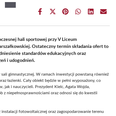
Share
Share
Share
Share
Share
Share
on
on
on
on
on
on
Facebook
X
Pinterest
WhatsApp
LinkedIn
Email
(Twitter)
czesnej hali sportowej przy V Liceum
rszałkowskiej. Ostateczny termin składania ofert to
podniesienie standardów edukacyjnych oraz
eń i udogodnień.
wy sali gimnastycznej. W ramach inwestycji powstaną również
oraz łazienki. Cały obiekt będzie w pełni wyposażony, co
 jak i nauczycieli. Prezydent Kielc, Agata Wojda,
ób z niepełnosprawnościami oraz odnosi się do kwestii
nstalacji fotowoltaicznej oraz zagospodarowanie terenu