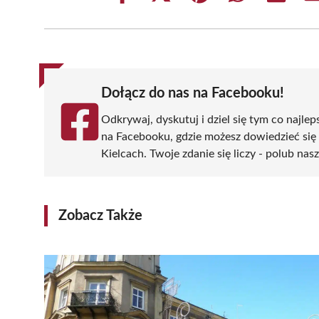
on
on
on
on
on
Facebook
X
Pinterest
WhatsApp
LinkedIn
(Twitter)
Dołącz do nas na Facebooku!
Odkrywaj, dyskutuj i dziel się tym co najlep
na Facebooku, gdzie możesz dowiedzieć się
Kielcach. Twoje zdanie się liczy - polub nas
Zobacz Także