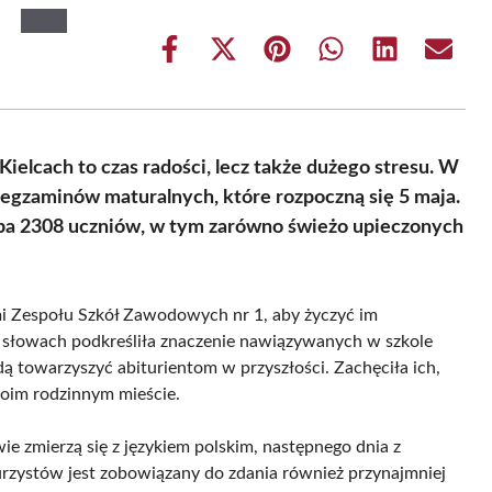
Share
Share
Share
Share
Share
Share
on
on
on
on
on
on
Facebook
X
Pinterest
WhatsApp
LinkedIn
Email
(Twitter)
elcach to czas radości, lecz także dużego stresu. W
 egzaminów maturalnych, które rozpoczną się 5 maja.
zba 2308 uczniów, w tym zarówno świeżo upieczonych
ami Zespołu Szkół Zawodowych nr 1, aby życzyć im
słowach podkreśliła znaczenie nawiązywanych w szkole
dą towarzyszyć abiturientom w przyszłości. Zachęciła ich,
woim rodzinnym mieście.
ie zmierzą się z językiem polskim, następnego dnia z
urzystów jest zobowiązany do zdania również przynajmniej