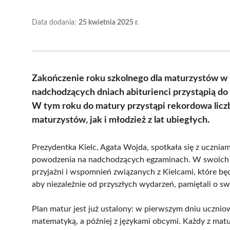
Data dodania:
25 kwietnia 2025 r.
Zakończenie roku szkolnego dla maturzystów w Ki
nadchodzących dniach abiturienci przystąpią do
W tym roku do matury przystąpi rekordowa lic
maturzystów, jak i młodzież z lat ubiegłych.
Prezydentka Kielc, Agata Wojda, spotkała się z uczni
powodzenia na nadchodzących egzaminach. W swoich 
przyjaźni i wspomnień związanych z Kielcami, które bę
aby niezależnie od przyszłych wydarzeń, pamiętali o s
Plan matur jest już ustalony: w pierwszym dniu uczniow
matematyką, a później z językami obcymi. Każdy z mat