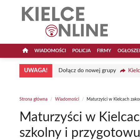
Przejdź
do
treści
WIADOMOŚCI
POLICJA
FIRMY
OGŁOSZE
UWAGA!
Dołącz do nowej grupy
Kiel
Strona główna
/
Wiadomości
/
Maturzyści w Kielcach zako
Maturzyści w Kielcac
szkolny i przygotow