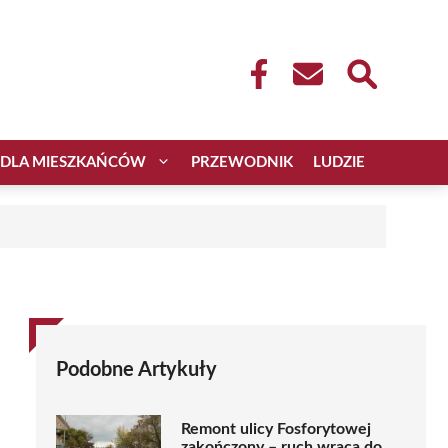
DLA MIESZKAŃCÓW
PRZEWODNIK
LUDZIE
Podobne Artykuły
Remont ulicy Fosforytowej
zakończony – ruch wraca do