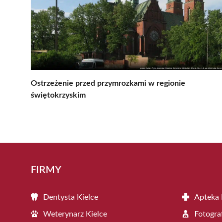
Ostrzeżenie przed przymrozkami w regionie
świętokrzyskim
FIRMY
Dentysta Kielce
Apteka 
Weterynarz Kielce
Fotogra