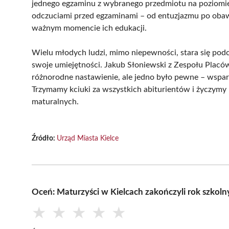
jednego egzaminu z wybranego przedmiotu na poziomie r
odczuciami przed egzaminami – od entuzjazmu po obawy
ważnym momencie ich edukacji.
Wielu młodych ludzi, mimo niepewności, stara się po
swoje umiejętności. Jakub Słoniewski z Zespołu Placó
różnorodne nastawienie, ale jedno było pewne – wsparcie
Trzymamy kciuki za wszystkich abiturientów i życzym
maturalnych.
Źródło:
Urząd Miasta Kielce
Oceń: Maturzyści w Kielcach zakończyli rok szkol
★
★
★
★
★