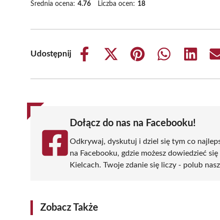
Średnia ocena:
4.76
Liczba ocen:
18
Udostępnij
Share
Share
Share
Share
Share
on
on
on
on
on
Facebook
X
Pinterest
WhatsApp
LinkedIn
(Twitter)
Dołącz do nas na Facebooku!
Odkrywaj, dyskutuj i dziel się tym co najlep
na Facebooku, gdzie możesz dowiedzieć się
Kielcach. Twoje zdanie się liczy - polub nas
Zobacz Także