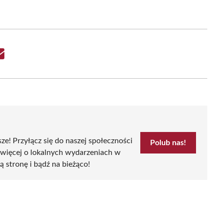
Share
on
Email
sze! Przyłącz się do naszej społeczności
Polub nas!
 więcej o lokalnych wydarzeniach w
zą stronę i bądź na bieżąco!