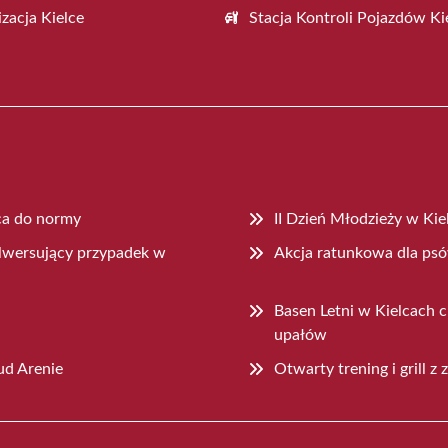
zacja Kielce
Stacja Kontroli Pojazdów Ki
ca do normy
II Dzień Młodzieży w Kie
ulwersujący przypadek w
Akcja ratunkowa dla ps
Basen Letni w Kielcach 
upałów
ud Arenie
Otwarty trening i grill 