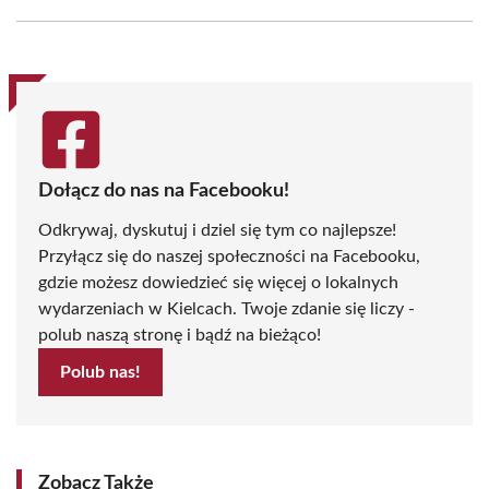
Facebook
X
Pinterest
WhatsApp
LinkedIn
Email
(Twitter)
Dołącz do nas na Facebooku!
Odkrywaj, dyskutuj i dziel się tym co najlepsze!
Przyłącz się do naszej społeczności na Facebooku,
gdzie możesz dowiedzieć się więcej o lokalnych
wydarzeniach w Kielcach. Twoje zdanie się liczy -
polub naszą stronę i bądź na bieżąco!
Polub nas!
Zobacz Także