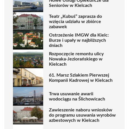
Nowe Usługi Opiekuńcze dla
Seniorów w Kielcach
Teatr „Kubuś” zaprasza do
wzięcia udziału w zbiórce
zabawek
Ostrzeżenie IMGW dla Kielc:
Burze i upały w najbliższych
dniach
Rozpoczęcie remontu ulicy
Nowaka-Jeziorańskiego w
Kielcach
61. Marsz Szlakiem Pierwszej
Kompanii Kadrowej w Kielcach
Trwa usuwanie awarii
wodociągu na Ślichowicach
Zawieszenie naboru wniosków
do programu usuwania wyrobów
azbestowych w Kielcach