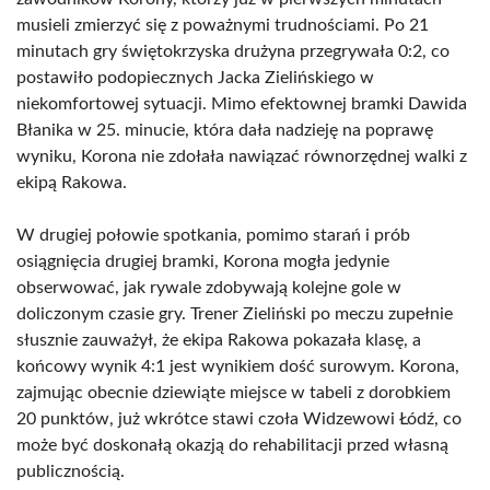
musieli zmierzyć się z poważnymi trudnościami. Po 21
minutach gry świętokrzyska drużyna przegrywała 0:2, co
postawiło podopiecznych Jacka Zielińskiego w
niekomfortowej sytuacji. Mimo efektownej bramki Dawida
Błanika w 25. minucie, która dała nadzieję na poprawę
wyniku, Korona nie zdołała nawiązać równorzędnej walki z
ekipą Rakowa.
W drugiej połowie spotkania, pomimo starań i prób
osiągnięcia drugiej bramki, Korona mogła jedynie
obserwować, jak rywale zdobywają kolejne gole w
doliczonym czasie gry. Trener Zieliński po meczu zupełnie
słusznie zauważył, że ekipa Rakowa pokazała klasę, a
końcowy wynik 4:1 jest wynikiem dość surowym. Korona,
zajmując obecnie dziewiąte miejsce w tabeli z dorobkiem
20 punktów, już wkrótce stawi czoła Widzewowi Łódź, co
może być doskonałą okazją do rehabilitacji przed własną
publicznością.