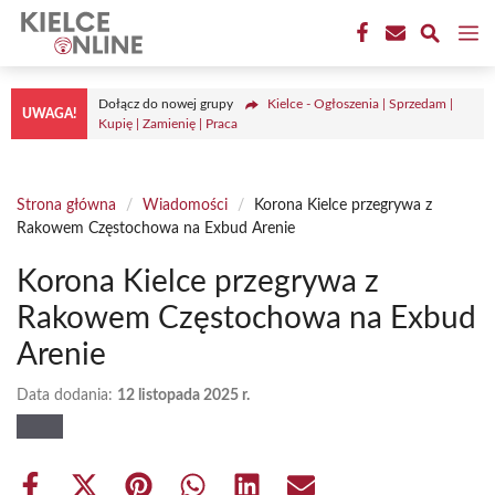
Przejdź
M
do
treści
Dołącz do nowej grupy
Kielce - Ogłoszenia | Sprzedam |
UWAGA!
Kupię | Zamienię | Praca
Strona główna
/
Wiadomości
/
Korona Kielce przegrywa z
Rakowem Częstochowa na Exbud Arenie
Korona Kielce przegrywa z
Rakowem Częstochowa na Exbud
Arenie
Data dodania:
12 listopada 2025 r.
Share
Share
Share
Share
Share
Share