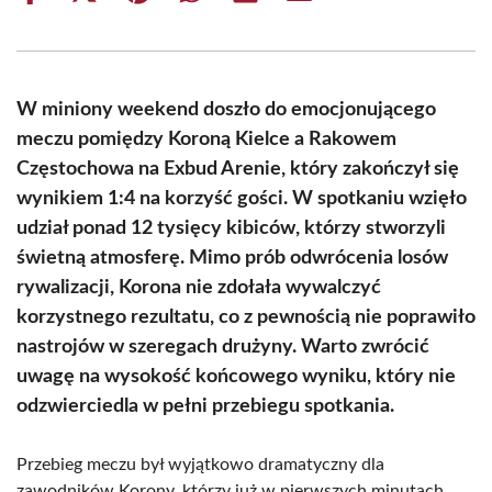
on
on
on
on
on
on
Facebook
X
Pinterest
WhatsApp
LinkedIn
Email
(Twitter)
W miniony weekend doszło do emocjonującego
meczu pomiędzy Koroną Kielce a Rakowem
Częstochowa na Exbud Arenie, który zakończył się
wynikiem 1:4 na korzyść gości. W spotkaniu wzięło
udział ponad 12 tysięcy kibiców, którzy stworzyli
świetną atmosferę. Mimo prób odwrócenia losów
rywalizacji, Korona nie zdołała wywalczyć
korzystnego rezultatu, co z pewnością nie poprawiło
nastrojów w szeregach drużyny. Warto zwrócić
uwagę na wysokość końcowego wyniku, który nie
odzwierciedla w pełni przebiegu spotkania.
Przebieg meczu był wyjątkowo dramatyczny dla
zawodników Korony, którzy już w pierwszych minutach