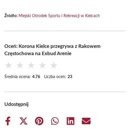
Źródło:
Miejski Ośrodek Sportu i Rekreacji w Kielcach
Oceń: Korona Kielce przegrywa z Rakowem
Częstochowa na Exbud Arenie
★
★
★
★
★
Średnia ocena:
4.76
Liczba ocen:
23
Udostępnij
Share
Share
Share
Share
Share
Share
on
on
on
on
on
on