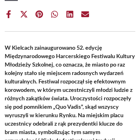
Share
Share
Share
Share
Share
Share
on
on
on
on
on
on
Facebook
X
Pinterest
WhatsApp
LinkedIn
Email
(Twitter)
W Kielcach zainaugurowano 52. edycję
Międzynarodowego Harcerskiego Festiwalu Kultury
Młodzieży Szkolnej, co oznacza, że miasto po raz
kolejny stało się miejscem radosnych wydarzeń
kulturalnych. Festiwal rozpoczął się efektownym
korowodem, w którym uczestniczyli młodzi ludzie z
różnych zakątków świata. Uroczystości rozpoczęły
się pod pomnikiem „Quo Vadis”, skąd wszyscy
wyruszyli w kierunku Rynku. Na miejskim placu
uczestnicy odebrali z rąk prezydentki klucze do
bram miasta, symbolizując tym samym