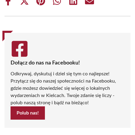
Share
Share
Share
Share
Share
Share
on
on
on
on
on
on
Facebook
X
Pinterest
WhatsApp
LinkedIn
Email
(Twitter)
Dołącz do nas na Facebooku!
Odkrywaj, dyskutuj i dziel się tym co najlepsze!
Przyłącz się do naszej społeczności na Facebooku,
gdzie możesz dowiedzieć się więcej o lokalnych
wydarzeniach w Kielcach. Twoje zdanie się liczy -
polub naszą stronę i bądź na bieżąco!
Polub nas!