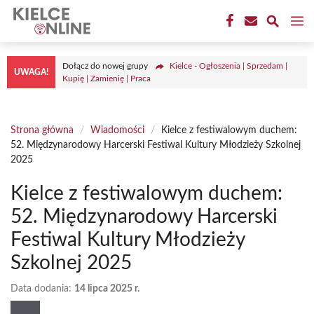
Przejdź
M
do
treści
Dołącz do nowej grupy
Kielce - Ogłoszenia | Sprzedam |
UWAGA!
Kupię | Zamienię | Praca
Strona główna
/
Wiadomości
/
Kielce z festiwalowym duchem:
52. Międzynarodowy Harcerski Festiwal Kultury Młodzieży Szkolnej
2025
Kielce z festiwalowym duchem:
52. Międzynarodowy Harcerski
Festiwal Kultury Młodzieży
Szkolnej 2025
Data dodania:
14 lipca 2025 r.