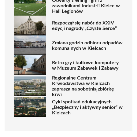
Otwarty trening i grill z
zawodnikami Industrii Kielce w
Hali Legionów
Rozpoczął się nabór do XXIV
edycji nagrody „Czyste Serce”
Zmiana godzin odbioru odpadów
komunalnych w Kielcach
Retro gry i kultowe komputery
w Muzeum Zabawek i Zabawy
Regionalne Centrum
Krwiodawstwa w Kielcach
zaprasza na sobotnią zbiórkę
krwi
Cykl spotkań edukacyjnych
„Bezpieczny i aktywny senior” w
Kielcach