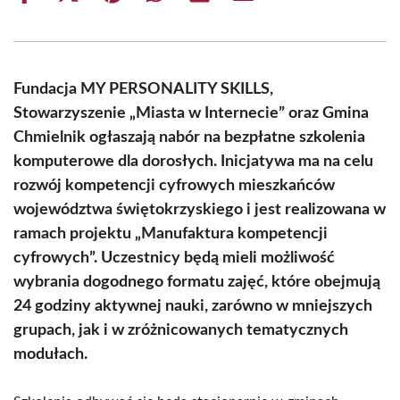
on
on
on
on
on
on
Facebook
X
Pinterest
WhatsApp
LinkedIn
Email
(Twitter)
Fundacja MY PERSONALITY SKILLS,
Stowarzyszenie „Miasta w Internecie” oraz Gmina
Chmielnik ogłaszają nabór na bezpłatne szkolenia
komputerowe dla dorosłych. Inicjatywa ma na celu
rozwój kompetencji cyfrowych mieszkańców
województwa świętokrzyskiego i jest realizowana w
ramach projektu „Manufaktura kompetencji
cyfrowych”. Uczestnicy będą mieli możliwość
wybrania dogodnego formatu zajęć, które obejmują
24 godziny aktywnej nauki, zarówno w mniejszych
grupach, jak i w zróżnicowanych tematycznych
modułach.