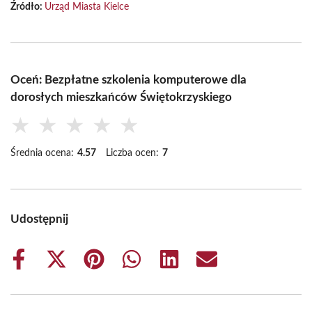
Źródło:
Urząd Miasta Kielce
Oceń: Bezpłatne szkolenia komputerowe dla
dorosłych mieszkańców Świętokrzyskiego
★
★
★
★
★
Średnia ocena:
4.57
Liczba ocen:
7
Udostępnij
Share
Share
Share
Share
Share
Share
on
on
on
on
on
on
Facebook
X
Pinterest
WhatsApp
LinkedIn
Email
(Twitter)