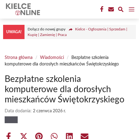
Przejdź
M
do
treści
Dołącz do nowej grupy
Kielce - Ogłoszenia | Sprzedam |
UWAGA!
Kupię | Zamienię | Praca
Strona główna
/
Wiadomości
/
Bezpłatne szkolenia
komputerowe dla dorosłych mieszkańców Świętokrzyskiego
Bezpłatne szkolenia
komputerowe dla dorosłych
mieszkańców Świętokrzyskiego
Data dodania:
2 czerwca 2026 r.
Share
Share
Share
Share
Share
Share