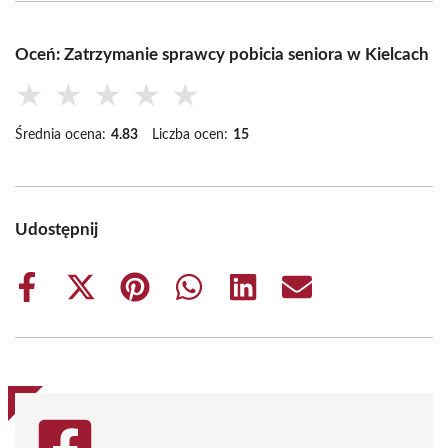
Oceń: Zatrzymanie sprawcy pobicia seniora w Kielcach
★
★
★
★
★
Średnia ocena:
4.83
Liczba ocen:
15
Udostępnij
Share
Share
Share
Share
Share
Share
on
on
on
on
on
on
Facebook
X
Pinterest
WhatsApp
LinkedIn
Email
(Twitter)