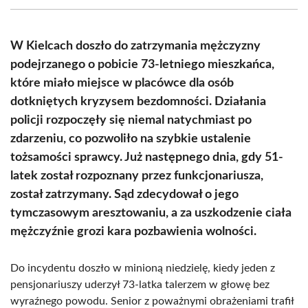
(Twitter)
W Kielcach doszło do zatrzymania mężczyzny
podejrzanego o pobicie 73-letniego mieszkańca,
które miało miejsce w placówce dla osób
dotkniętych kryzysem bezdomności. Działania
policji rozpoczęły się niemal natychmiast po
zdarzeniu, co pozwoliło na szybkie ustalenie
tożsamości sprawcy. Już następnego dnia, gdy 51-
latek został rozpoznany przez funkcjonariusza,
został zatrzymany. Sąd zdecydował o jego
tymczasowym aresztowaniu, a za uszkodzenie ciała
mężczyźnie grozi kara pozbawienia wolności.
Do incydentu doszło w minioną niedzielę, kiedy jeden z
pensjonariuszy uderzył 73-latka talerzem w głowę bez
wyraźnego powodu. Senior z poważnymi obrażeniami trafił