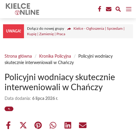
Przejdź
M
do
treści
Dołącz do nowej grupy
Kielce - Ogłoszenia | Sprzedam |
UWAGA!
Kupię | Zamienię | Praca
Strona główna
/
Kronika Policyjna
/
Policyjni wodniacy
skutecznie interweniowali w Chańczy
Policyjni wodniacy skutecznie
interweniowali w Chańczy
Data dodania:
6 lipca 2026 r.
Share
Share
Share
Share
Share
Share
on
on
on
on
on
on