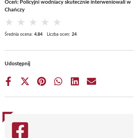
Oceń: Policyjni wodniacy skutecznie interweniowali w
Chańczy
★
★
★
★
★
Średnia ocena:
4.84
Liczba ocen:
24
Udostępnij
Share
Share
Share
Share
Share
Share
on
on
on
on
on
on
Facebook
X
Pinterest
WhatsApp
LinkedIn
Email
(Twitter)