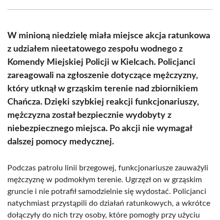
Facebook
X
Pinterest
WhatsApp
LinkedIn
Email
(Twitter)
W minioną niedzielę miała miejsce akcja ratunkowa
z udziałem nieetatowego zespołu wodnego z
Komendy Miejskiej Policji w Kielcach. Policjanci
zareagowali na zgłoszenie dotyczące mężczyzny,
który utknął w grząskim terenie nad zbiornikiem
Chańcza. Dzięki szybkiej reakcji funkcjonariuszy,
mężczyzna został bezpiecznie wydobyty z
niebezpiecznego miejsca. Po akcji nie wymagał
dalszej pomocy medycznej.
Podczas patrolu linii brzegowej, funkcjonariusze zauważyli
mężczyznę w podmokłym terenie. Ugrzęzł on w grząskim
gruncie i nie potrafił samodzielnie się wydostać. Policjanci
natychmiast przystąpili do działań ratunkowych, a wkrótce
dołączyły do nich trzy osoby, które pomogły przy użyciu