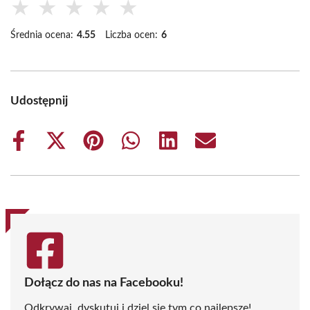
★
★
★
★
★
Średnia ocena:
4.55
Liczba ocen:
6
Udostępnij
Share
Share
Share
Share
Share
Share
on
on
on
on
on
on
Facebook
X
Pinterest
WhatsApp
LinkedIn
Email
(Twitter)
Dołącz do nas na Facebooku!
Odkrywaj, dyskutuj i dziel się tym co najlepsze!