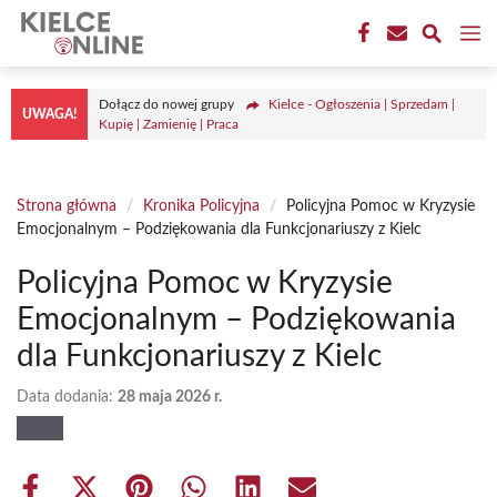
Przejdź
M
do
treści
Dołącz do nowej grupy
Kielce - Ogłoszenia | Sprzedam |
UWAGA!
Kupię | Zamienię | Praca
Strona główna
/
Kronika Policyjna
/
Policyjna Pomoc w Kryzysie
Emocjonalnym – Podziękowania dla Funkcjonariuszy z Kielc
Policyjna Pomoc w Kryzysie
Emocjonalnym – Podziękowania
dla Funkcjonariuszy z Kielc
Data dodania:
28 maja 2026 r.
Share
Share
Share
Share
Share
Share