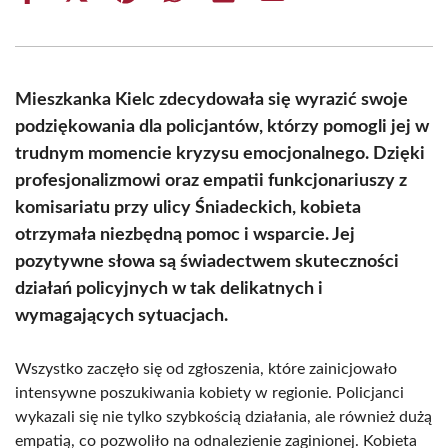
on
on
on
on
on
on
Facebook
X
Pinterest
WhatsApp
LinkedIn
Email
(Twitter)
Mieszkanka Kielc zdecydowała się wyrazić swoje
podziękowania dla policjantów, którzy pomogli jej w
trudnym momencie kryzysu emocjonalnego. Dzięki
profesjonalizmowi oraz empatii funkcjonariuszy z
komisariatu przy ulicy Śniadeckich, kobieta
otrzymała niezbędną pomoc i wsparcie. Jej
pozytywne słowa są świadectwem skuteczności
działań policyjnych w tak delikatnych i
wymagających sytuacjach.
Wszystko zaczęło się od zgłoszenia, które zainicjowało
intensywne poszukiwania kobiety w regionie. Policjanci
wykazali się nie tylko szybkością działania, ale również dużą
empatią, co pozwoliło na odnalezienie zaginionej. Kobieta