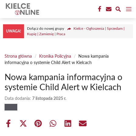
Przejdź
M
do
treści
Dołącz do nowej grupy
Kielce - Ogłoszenia | Sprzedam |
UWAGA!
Kupię | Zamienię | Praca
Strona główna
/
Kronika Policyjna
/
Nowa kampania
informacyjna o systemie Child Alert w Kielcach
Nowa kampania informacyjna o
systemie Child Alert w Kielcach
Data dodania:
7 listopada 2025 r.
Share
Share
Share
Share
Share
Share
on
on
on
on
on
on
Facebook
X
Pinterest
WhatsApp
LinkedIn
Email