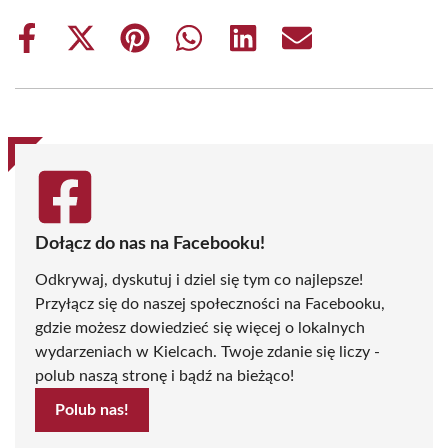
Share
Share
Share
Share
Share
Share
on
on
on
on
on
on
Facebook
X
Pinterest
WhatsApp
LinkedIn
Email
(Twitter)
Dołącz do nas na Facebooku!
Odkrywaj, dyskutuj i dziel się tym co najlepsze!
Przyłącz się do naszej społeczności na Facebooku,
gdzie możesz dowiedzieć się więcej o lokalnych
wydarzeniach w Kielcach. Twoje zdanie się liczy -
polub naszą stronę i bądź na bieżąco!
Polub nas!