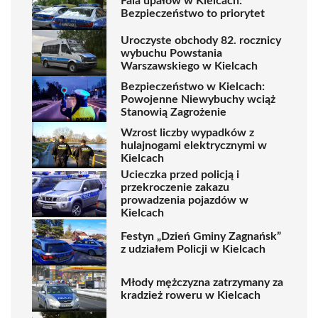
Fala upałów w Kielcach:
Bezpieczeństwo to priorytet
Uroczyste obchody 82. rocznicy
wybuchu Powstania
Warszawskiego w Kielcach
Bezpieczeństwo w Kielcach:
Powojenne Niewybuchy wciąż
Stanowią Zagrożenie
Wzrost liczby wypadków z
hulajnogami elektrycznymi w
Kielcach
Ucieczka przed policją i
przekroczenie zakazu
prowadzenia pojazdów w
Kielcach
Festyn „Dzień Gminy Zagnańsk”
z udziałem Policji w Kielcach
Młody mężczyzna zatrzymany za
kradzież roweru w Kielcach