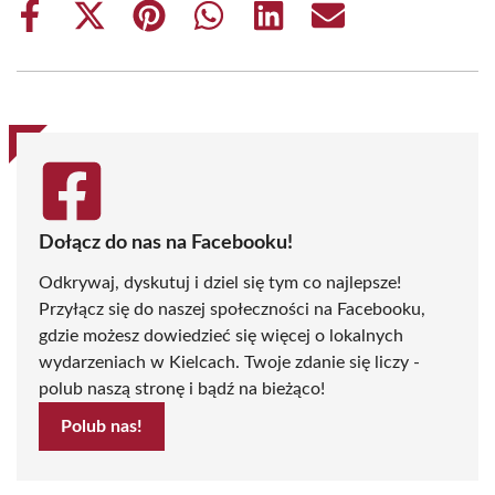
Share
Share
Share
Share
Share
Share
on
on
on
on
on
on
Facebook
X
Pinterest
WhatsApp
LinkedIn
Email
(Twitter)
Dołącz do nas na Facebooku!
Odkrywaj, dyskutuj i dziel się tym co najlepsze!
Przyłącz się do naszej społeczności na Facebooku,
gdzie możesz dowiedzieć się więcej o lokalnych
wydarzeniach w Kielcach. Twoje zdanie się liczy -
polub naszą stronę i bądź na bieżąco!
Polub nas!