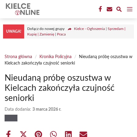
Przejdź
M
do
treści
Dołącz do nowej grupy
Kielce - Ogłoszenia | Sprzedam |
UWAGA!
Kupię | Zamienię | Praca
Strona główna
/
Kronika Policyjna
/
Nieudaną próbę oszustwa w
Kielcach zakończyła czujność seniorki
Nieudaną próbę oszustwa w
Kielcach zakończyła czujność
seniorki
Data dodania:
3 marca 2026 r.
Share
Share
Share
Share
Share
Share