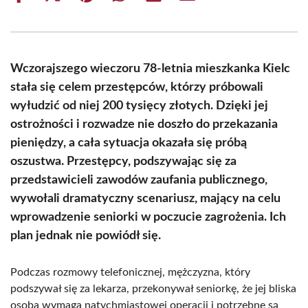
on
on
on
on
on
on
Facebook
X
Pinterest
WhatsApp
LinkedIn
Email
(Twitter)
Wczorajszego wieczoru 78-letnia mieszkanka Kielc
stała się celem przestępców, którzy próbowali
wyłudzić od niej 200 tysięcy złotych. Dzięki jej
ostrożności i rozwadze nie doszło do przekazania
pieniędzy, a cała sytuacja okazała się próbą
oszustwa. Przestępcy, podszywając się za
przedstawicieli zawodów zaufania publicznego,
wywołali dramatyczny scenariusz, mający na celu
wprowadzenie seniorki w poczucie zagrożenia. Ich
plan jednak nie powiódł się.
Podczas rozmowy telefonicznej, mężczyzna, który
podszywał się za lekarza, przekonywał seniorkę, że jej bliska
osoba wymaga natychmiastowej operacji i potrzebne są