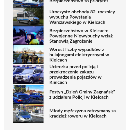
Bezpieczeństwo to priorytet
Uroczyste obchody 82. rocznicy
wybuchu Powstania
Warszawskiego w Kielcach
Bezpieczeństwo w Kielcach:
Powojenne Niewybuchy wciąż
Stanowią Zagrożenie
Wzrost liczby wypadków z
hulajnogami elektrycznymi w
Kielcach
Ucieczka przed policją i
przekroczenie zakazu
prowadzenia pojazdów w
Kielcach
Festyn „Dzień Gminy Zagnańsk”
z udziałem Policji w Kielcach
Młody mężczyzna zatrzymany za
kradzież roweru w Kielcach