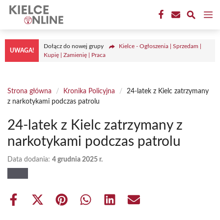
Przejdź
M
do
treści
Dołącz do nowej grupy
Kielce - Ogłoszenia | Sprzedam |
UWAGA!
Kupię | Zamienię | Praca
Strona główna
/
Kronika Policyjna
/
24-latek z Kielc zatrzymany
z narkotykami podczas patrolu
24-latek z Kielc zatrzymany z
narkotykami podczas patrolu
Data dodania:
4 grudnia 2025 r.
Share
Share
Share
Share
Share
Share
on
on
on
on
on
on
Facebook
X
Pinterest
WhatsApp
LinkedIn
Email