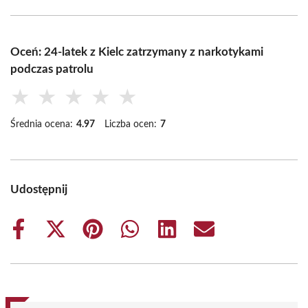
Oceń: 24-latek z Kielc zatrzymany z narkotykami
podczas patrolu
★
★
★
★
★
Średnia ocena:
4.97
Liczba ocen:
7
Udostępnij
Share
Share
Share
Share
Share
Share
on
on
on
on
on
on
Facebook
X
Pinterest
WhatsApp
LinkedIn
Email
(Twitter)