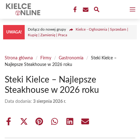
Przejdź
M
do
treści
Dołącz do nowej grupy
Kielce - Ogłoszenia | Sprzedam |
UWAGA!
Kupię | Zamienię | Praca
Strona główna
/
Firmy
/
Gastronomia
/
Steki Kielce –
Najlepsze Steakhouse w 2026 roku
Steki Kielce – Najlepsze
Steakhouse w 2026 roku
Data dodania:
3 sierpnia 2026 r.
Share
Share
Share
Share
Share
Share
on
on
on
on
on
on
Facebook
X
Pinterest
WhatsApp
LinkedIn
Email
(Twitter)