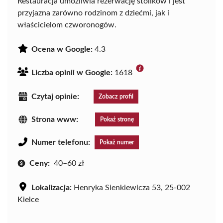
Restauracja umożliwia rezerwację stolików i jest
przyjazna zarówno rodzinom z dziećmi, jak i
właścicielom czworonogów.
Ocena w Google:
4.3
Liczba opinii w Google:
1618
Czytaj opinie:
Zobacz profil
Strona www:
Pokaż stronę
Numer telefonu:
Pokaż numer
Ceny:
40–60 zł
Lokalizacja:
Henryka Sienkiewicza 53, 25-002
Kielce