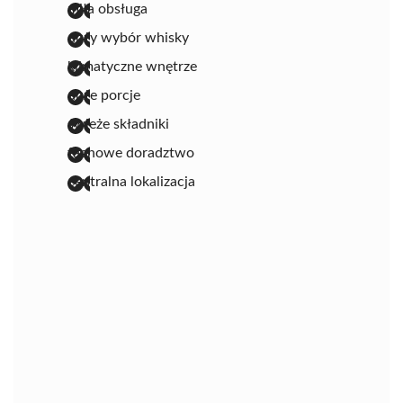
miła obsługa
duży wybór whisky
klimatyczne wnętrze
duże porcje
świeże składniki
fachowe doradztwo
centralna lokalizacja