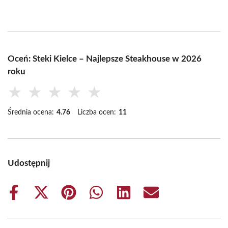
Oceń: Steki Kielce – Najlepsze Steakhouse w 2026
roku
★
★
★
★
★
Średnia ocena:
4.76
Liczba ocen:
11
Udostępnij
Share
Share
Share
Share
Share
Share
on
on
on
on
on
on
Facebook
X
Pinterest
WhatsApp
LinkedIn
Email
(Twitter)