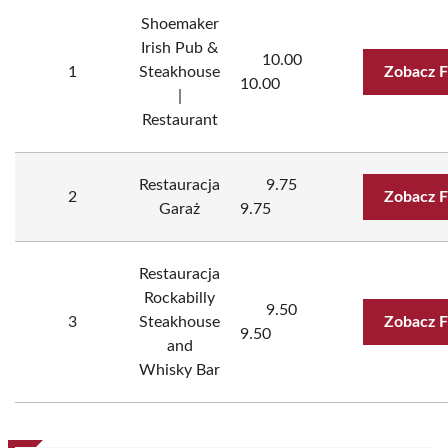
Shoemaker
Irish Pub &
10.00
1
Steakhouse
Zobacz F
10.00
|
Restaurant
Restauracja
9.75
2
Zobacz F
Garaż
9.75
Restauracja
Rockabilly
9.50
3
Steakhouse
Zobacz F
9.50
and
Whisky Bar