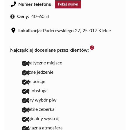
Numer telefonu:
Pokaż numer
Ceny:
40–60 zł
Lokalizacja:
Paderewskiego 27, 25-017 Kielce
Najczęściej doceniane przez klientów:
klimatyczne miejsce
pyszne jedzenie
duże porcje
miła obsługa
dobry wybór piw
świetne żeberka
oryginalny wystrój
przyjazna atmosfera