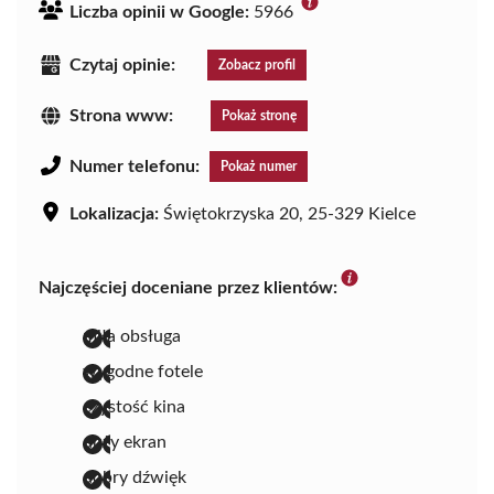
Liczba opinii w Google:
5966
Czytaj opinie:
Zobacz profil
Strona www:
Pokaż stronę
Numer telefonu:
Pokaż numer
Lokalizacja:
Świętokrzyska 20, 25-329 Kielce
Najczęściej doceniane przez klientów:
miła obsługa
wygodne fotele
czystość kina
duży ekran
dobry dźwięk