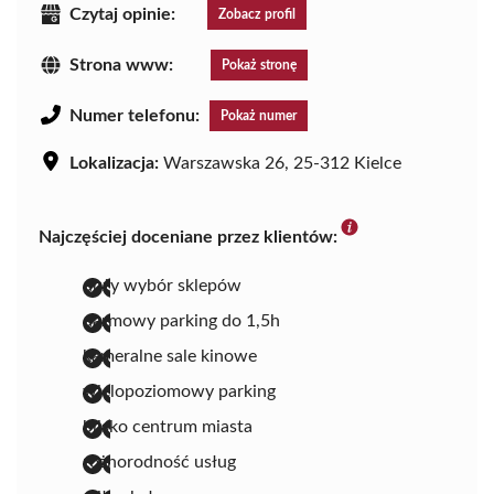
Czytaj opinie:
Zobacz profil
Strona www:
Pokaż stronę
Numer telefonu:
Pokaż numer
Lokalizacja:
Warszawska 26, 25-312 Kielce
Najczęściej doceniane przez klientów:
duży wybór sklepów
darmowy parking do 1,5h
kameralne sale kinowe
wielopoziomowy parking
blisko centrum miasta
różnorodność usług