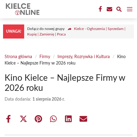
Przejdź
M
do
treści
Dołącz do nowej grupy
Kielce - Ogłoszenia | Sprzedam |
UWAGA!
Kupię | Zamienię | Praca
Strona główna
/
Firmy
/
Imprezy, Rozrywka i Kultura
/
Kino
Kielce – Najlepsze Firmy w 2026 roku
Kino Kielce – Najlepsze Firmy w
2026 roku
Data dodania:
1 sierpnia 2026 r.
Share
Share
Share
Share
Share
Share
on
on
on
on
on
on
Facebook
X
Pinterest
WhatsApp
LinkedIn
Email
(Twitter)