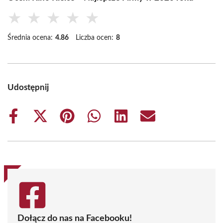
★
★
★
★
★
Średnia ocena:
4.86
Liczba ocen:
8
Udostępnij
Share
Share
Share
Share
Share
Share
on
on
on
on
on
on
Facebook
X
Pinterest
WhatsApp
LinkedIn
Email
(Twitter)
Dołącz do nas na Facebooku!