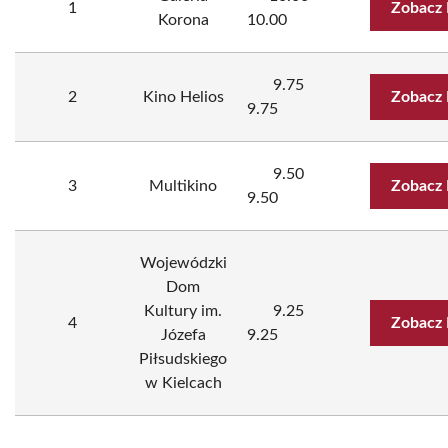
1
Zobacz 
Korona
10.00
9.75
2
Kino Helios
Zobacz 
9.75
9.50
3
Multikino
Zobacz 
9.50
Wojewódzki
Dom
Kultury im.
9.25
4
Zobacz 
Józefa
9.25
Piłsudskiego
w Kielcach