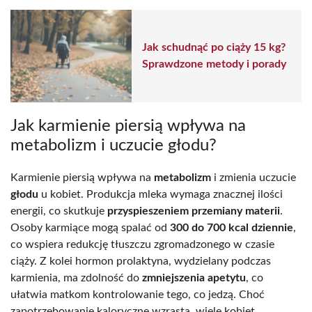
Jak schudnąć po ciąży 15 kg?
Sprawdzone metody i porady
Jak karmienie piersią wpływa na
metabolizm i uczucie głodu?
Karmienie piersią wpływa na
metabolizm
i zmienia uczucie
głodu
u kobiet. Produkcja mleka wymaga znacznej ilości
energii, co skutkuje
przyspieszeniem przemiany materii
.
Osoby karmiące mogą spalać od
300 do 700 kcal dziennie
,
co wspiera redukcję tłuszczu zgromadzonego w czasie
ciąży. Z kolei hormon prolaktyna, wydzielany podczas
karmienia, ma zdolność do
zmniejszenia apetytu
, co
ułatwia matkom kontrolowanie tego, co jedzą. Choć
zapotrzebowanie kaloryczne wzrasta, wiele kobiet