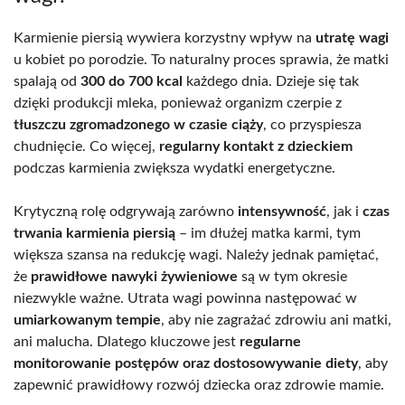
Karmienie piersią wywiera korzystny wpływ na
utratę wagi
u kobiet po porodzie. To naturalny proces sprawia, że matki
spalają od
300 do 700 kcal
każdego dnia. Dzieje się tak
dzięki produkcji mleka, ponieważ organizm czerpie z
tłuszczu zgromadzonego w czasie ciąży
, co przyspiesza
chudnięcie. Co więcej,
regularny kontakt z dzieckiem
podczas karmienia zwiększa wydatki energetyczne.
Krytyczną rolę odgrywają zarówno
intensywność
, jak i
czas
trwania karmienia piersią
– im dłużej matka karmi, tym
większa szansa na redukcję wagi. Należy jednak pamiętać,
że
prawidłowe nawyki żywieniowe
są w tym okresie
niezwykle ważne. Utrata wagi powinna następować w
umiarkowanym tempie
, aby nie zagrażać zdrowiu ani matki,
ani malucha. Dlatego kluczowe jest
regularne
monitorowanie postępów oraz dostosowywanie diety
, aby
zapewnić prawidłowy rozwój dziecka oraz zdrowie mamie.