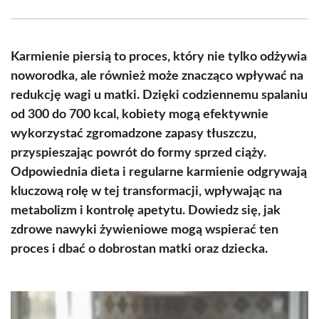
Facebook
X
Pinterest
WhatsApp
LinkedIn
Email
(Twitter)
Karmienie piersią to proces, który nie tylko odżywia
noworodka, ale również może znacząco wpływać na
redukcję wagi u matki. Dzięki codziennemu spalaniu
od 300 do 700 kcal, kobiety mogą efektywnie
wykorzystać zgromadzone zapasy tłuszczu,
przyspieszając powrót do formy sprzed ciąży.
Odpowiednia dieta i regularne karmienie odgrywają
kluczową rolę w tej transformacji, wpływając na
metabolizm i kontrolę apetytu. Dowiedz się, jak
zdrowe nawyki żywieniowe mogą wspierać ten
proces i dbać o dobrostan matki oraz dziecka.