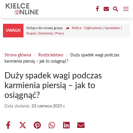
Przejdź
M
do
treści
Dołącz do nowej grupy
Kielce - Ogłoszenia | Sprzedam |
UWAGA!
Kupię | Zamienię | Praca
Strona główna
/
Rodzicielstwo
/
Duży spadek wagi podczas
karmienia piersią – jak to osiągnąć?
Duży spadek wagi podczas
karmienia piersią – jak to
osiągnąć?
Data dodania:
23 czerwca 2025 r.
Share
Share
Share
Share
Share
Share
on
on
on
on
on
on