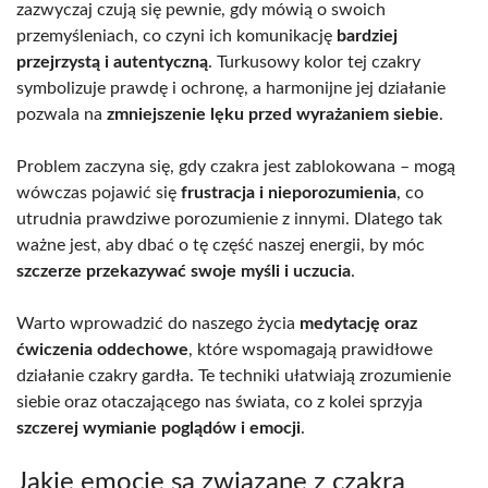
zazwyczaj czują się pewnie, gdy mówią o swoich
przemyśleniach, co czyni ich komunikację
bardziej
przejrzystą i autentyczną
. Turkusowy kolor tej czakry
symbolizuje prawdę i ochronę, a harmonijne jej działanie
pozwala na
zmniejszenie lęku przed wyrażaniem siebie
.
Problem zaczyna się, gdy czakra jest zablokowana – mogą
wówczas pojawić się
frustracja i nieporozumienia
, co
utrudnia prawdziwe porozumienie z innymi. Dlatego tak
ważne jest, aby dbać o tę część naszej energii, by móc
szczerze przekazywać swoje myśli i uczucia
.
Warto wprowadzić do naszego życia
medytację oraz
ćwiczenia oddechowe
, które wspomagają prawidłowe
działanie czakry gardła. Te techniki ułatwiają zrozumienie
siebie oraz otaczającego nas świata, co z kolei sprzyja
szczerej wymianie poglądów i emocji
.
Jakie emocje są związane z czakrą