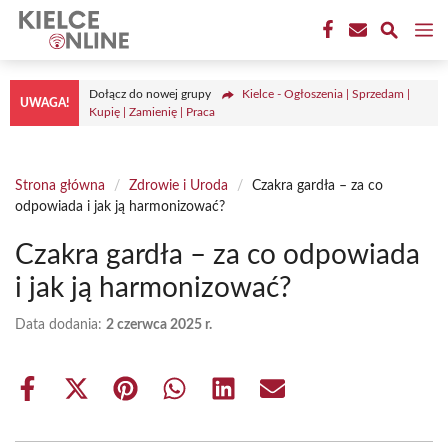
Przejdź
M
do
treści
Dołącz do nowej grupy
Kielce - Ogłoszenia | Sprzedam |
UWAGA!
Kupię | Zamienię | Praca
Strona główna
/
Zdrowie i Uroda
/
Czakra gardła – za co
odpowiada i jak ją harmonizować?
Czakra gardła – za co odpowiada
i jak ją harmonizować?
Data dodania:
2 czerwca 2025 r.
Share
Share
Share
Share
Share
Share
on
on
on
on
on
on
Facebook
X
Pinterest
WhatsApp
LinkedIn
Email
(Twitter)